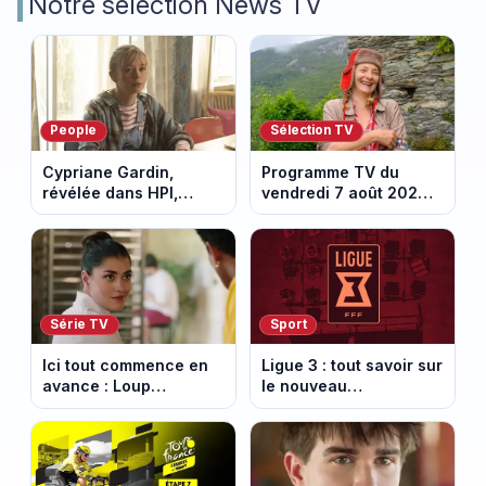
Notre sélection News TV
People
Sélection TV
Cypriane Gardin,
Programme TV du
révélée dans HPI,
vendredi 7 août 2026 :
lance une cagnotte
notre sélection pour
après des difficultés
votre soirée télé
financières
Série TV
Sport
Ici tout commence en
Ligue 3 : tout savoir sur
avance : Loup
le nouveau
découvre la trahison
championnat qui
de Bianca. Episode du
succède au National
10 août 2026 (spoiler)