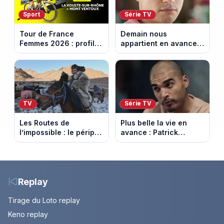
Sport
Série TV
Tour de France
Demain nous
Femmes 2026 : profil
appartient en avance:
et horaires de la 7e
Samuel perd le
étape entre La Voulte-
contrôle. Episode du 10
sur-Rhône et le Mont
août 2026.
Ventoux
TV
Série TV
Les Routes de
Plus belle la vie en
l’impossible : le périple
avance : Patrick
glacial d’une famille
Nebout est-il mort ?
nomade en Mongolie
Episode du 10 août
2026 (spoiler)
Replay
Tirage du Loto replay
Keno replay