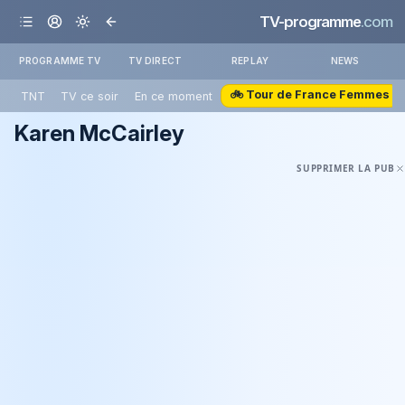
TV-programme
.com
PROGRAMME TV
TV DIRECT
REPLAY
NEWS
🚲 Tour de France Femmes
TNT
TV ce soir
En ce moment
Karen McCairley
SUPPRIMER LA PUB