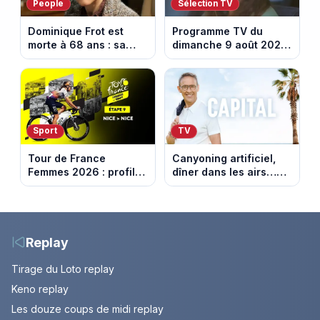
People
Sélection TV
Dominique Frot est
Programme TV du
morte à 68 ans : sa
dimanche 9 août 2026
sœur Catherine Frot
: notre sélection pour
annonce la triste
votre soirée télé
nouvelle
Sport
TV
Tour de France
Canyoning artificiel,
Femmes 2026 : profil
dîner dans les airs…
et horaires de la
les loisirs les plus fous
dernière étape à Nice
passés au crible dans
Capital
Replay
Tirage du Loto replay
Keno replay
Les douze coups de midi replay