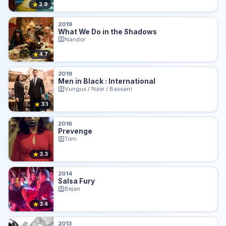
★
2.9
2019
What We Do in the Shadows
Nandor
★
4.7
2019
Men in Black : International
Vungus / Nasr / Bassam
★
3.1
2016
Prevenge
Tom
★
3.3
2014
Salsa Fury
Bejan
★
3.4
2013