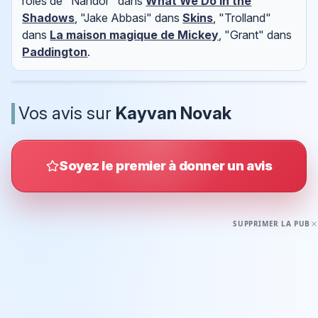
rôles de "Nandor" dans
What We Do in the
Shadows
, "Jake Abbasi" dans
Skins
, "Trolland"
dans
La maison magique de Mickey
, "Grant" dans
Paddington
.
Vos avis sur
Kayvan Novak
Soyez le premier à donner un avis
SUPPRIMER LA PUB