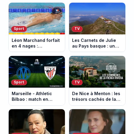
Sport
TV
Léon Marchand forfait
Les Carnets de Julie
en 4 nages :
au Pays basque : un
découvrez son
banquet au sommet de
programme de nage
la Rhune
aux Championnats
d'Europe
Sport
TV
Marseille - Athletic
De Nice à Menton : les
Bilbao : match en
trésors cachés de la
direct sur Ligue 1+ à
French Riviera dévoilés
17h30 (amical du 9
dans les 100 lieux qu'il
août 2026)
faut voir