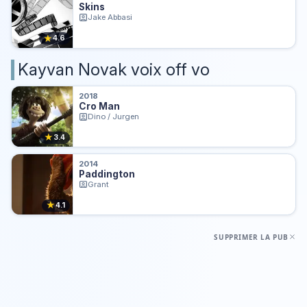
Skins
Jake Abbasi
★
4.6
Kayvan Novak voix off vo
2018
Cro Man
Dino / Jurgen
★
3.4
2014
Paddington
Grant
★
4.1
SUPPRIMER LA PUB