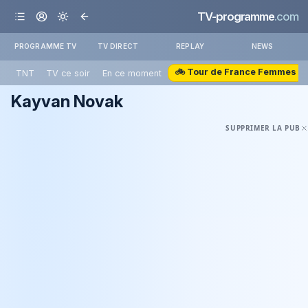
TV-programme
.com
PROGRAMME TV
TV DIRECT
REPLAY
NEWS
🚲 Tour de France Femmes
TNT
TV ce soir
En ce moment
Kayvan Novak
SUPPRIMER LA PUB