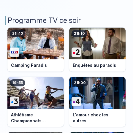
Programme TV ce soir
21h10
21h10
Camping Paradis
Enquêtes au paradis
19h55
21h00
Athlétisme
L'amour chez les
Championnats
autres
d'Europe 2026