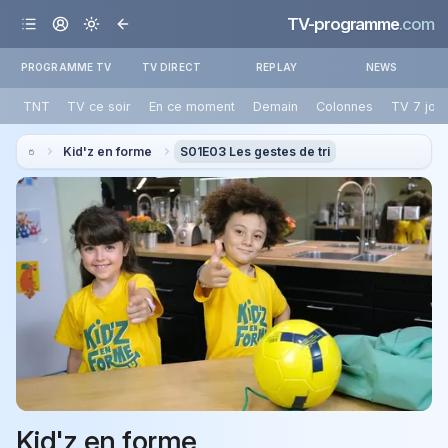
TV-programme
.com
PROGRAMME TV
TV DIRECT
REPLAY
NEWS
TNT
TV ce soir
En ce moment
Demain
Colonnes
TV 7 jou
Kid'z en forme
S01E03 Les gestes de tri
Kid'z en forme