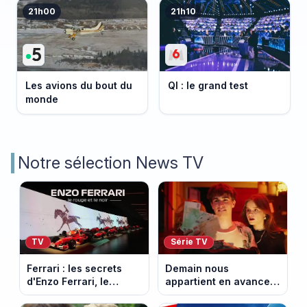
21h00
21h10
Les avions du bout du
QI : le grand test
monde
Notre sélection News TV
TV
Série TV
Ferrari : les secrets
Demain nous
d'Enzo Ferrari, le
appartient en avance :
fondateur de la
Alex face à un choix