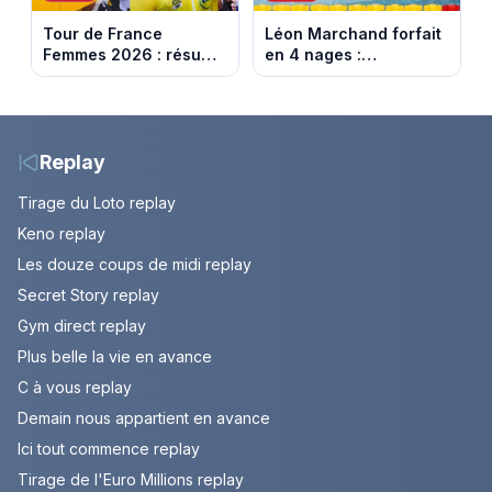
Tour de France
Léon Marchand forfait
Femmes 2026 : résumé
en 4 nages :
vidéo de la dernière
découvrez son
étape à Nice. Demi
programme de nage
Vollering remporte son
aux Championnats
deuxième Tour.
d'Europe
Replay
Tirage du Loto replay
Keno replay
Les douze coups de midi replay
Secret Story replay
Gym direct replay
Plus belle la vie en avance
C à vous replay
Demain nous appartient en avance
Ici tout commence replay
Tirage de l'Euro Millions replay