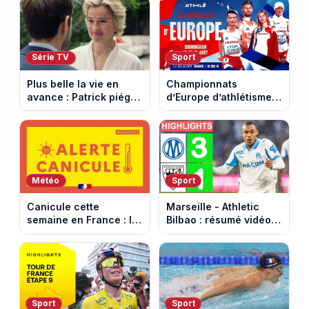
marque mythique au
décisif. Episode du 11
cheval cabré
août 2026.
Série TV
Sport
Plus belle la vie en
Championnats
avance : Patrick piégé
d’Europe d’athlétisme
par la DGSE. Episode
2026 : le programme
du 11 août 2026
complet à Birmingham
(spoiler)
sur France Télévisions
Météo
Sport
Canicule cette
Marseille - Athletic
semaine en France : le
Bilbao : résumé vidéo
pic de chaleur attendu
du match amical au
entre mercredi et jeudi
Stade Vélodrome (9
août 2026)
Sport
Sport