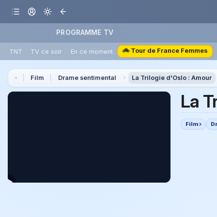
PROGRAMME TV
🚲 Tour de France Femmes
TNT
TV ce soir
En ce moment
Film
Drame sentimental
La Trilogie d'Oslo : Amour
La T
Film
D