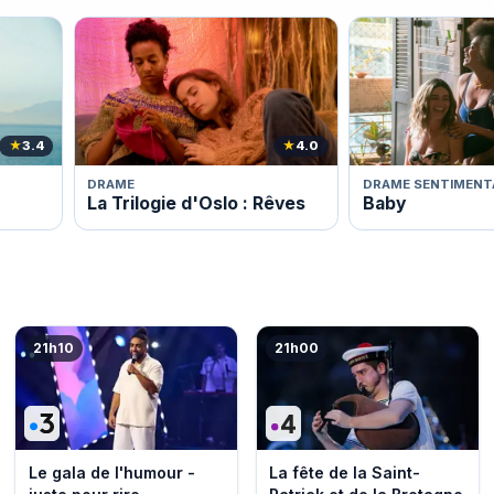
★
3.4
★
4.0
DRAME
DRAME SENTIMENT
La Trilogie d'Oslo : Rêves
Baby
21h10
21h00
Le gala de l'humour -
La fête de la Saint-