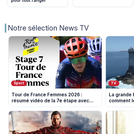
pour tout ranger
Notre sélection News TV
Sport
TV
Tour de France Femmes 2026 :
La grande h
résumé vidéo de la 7e étape avec
comment le
l'ascension du Mont Ventoux
leur cultur