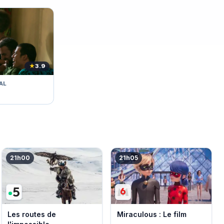
★
3.9
AL
21h00
21h05
Les routes de
Miraculous : Le film