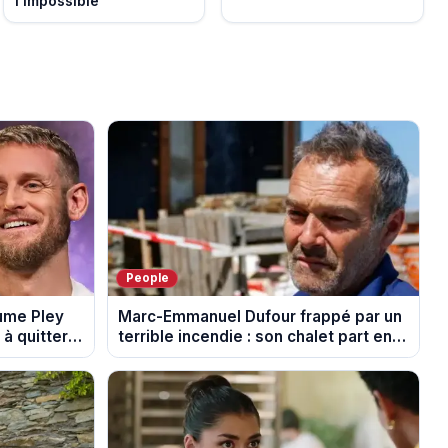
l'impossible
People
aume Pley
Marc-Emmanuel Dufour frappé par un
à quitter
terrible incendie : son chalet part en
fumée