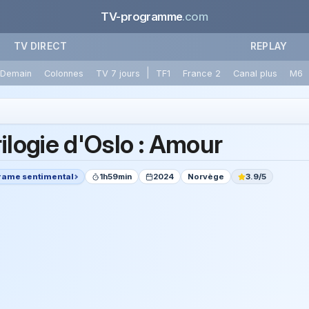
TV-programme
.com
TV DIRECT
REPLAY
|
Demain
Colonnes
TV 7 jours
TF1
France 2
Canal plus
M6
rilogie d'Oslo : Amour
rame sentimental
1h59min
2024
Norvège
3.9/5