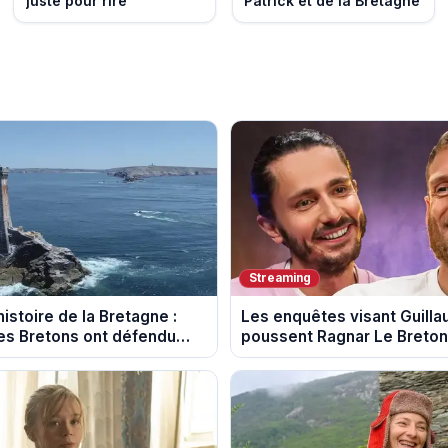
juste pour rire
Patrick et de la Bretagne
Streaming
istoire de la Bretagne :
Les enquêtes visant Guill
s Bretons ont défendu
poussent Ragnar Le Breton 
e au fil des décennies
la tournée Legend