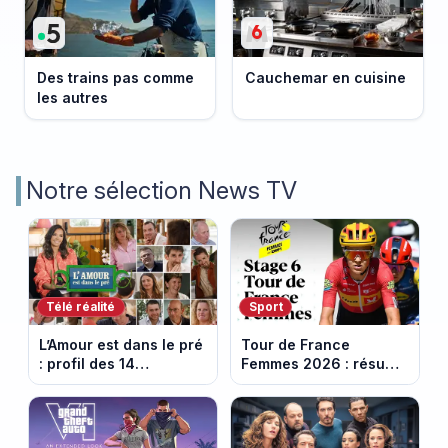
Des trains pas comme
Cauchemar en cuisine
les autres
Notre sélection News TV
Télé réalité
Sport
L’Amour est dans le pré
Tour de France
: profil des 14
Femmes 2026 : résumé
agriculteurs, speed
vidéo de la 6e étape
dating inédit et de
entre Montbrison et
nouvelles histoires
Tournon-sur-Rhône
d’amour