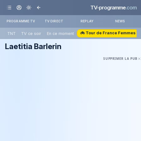
TV-programme
.com
PROGRAMME TV
TV DIRECT
REPLAY
NEWS
🚲 Tour de France Femmes
TNT
TV ce soir
En ce moment
Laetitia Barlerin
SUPPRIMER LA PUB