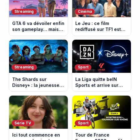
Streaming
Cinéma
GTA 6 va dévoiler enfin
Le Jeu : ce film
son gameplay… mais
rediffusé sur TF1 est
d’abord sur Netflix
adapté d’un succès
italien devenu un
phénomène mondial
Streaming
Sport
The Shards sur
La Liga quitte beIN
Disney+ : la jeunesse
Sports et arrive sur
dorée de Los Angeles
DAZN et Disney+ en
face à un tueur dans
France
les années 80
Série TV
Sport
Ici tout commence en
Tour de France