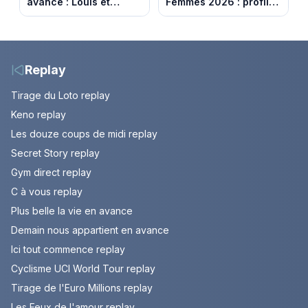
avance : Louis et
Femmes 2026 : profil
Jasmine enfin en
et horaires de la 6e
couple. Episode du 7
étape entre
août 2026 (spoiler)
Montbrison et
Tournon-sur-Rhône
Replay
Tirage du Loto replay
Keno replay
Les douze coups de midi replay
Secret Story replay
Gym direct replay
C à vous replay
Plus belle la vie en avance
Demain nous appartient en avance
Ici tout commence replay
Cyclisme UCI World Tour replay
Tirage de l'Euro Millions replay
Les Feux de l'amour replay