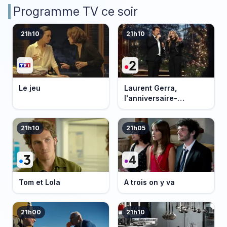
Programme TV ce soir
21h10
21h10
Le jeu
Laurent Gerra,
l'anniversaire-
événement
21h10
21h05
Tom et Lola
A trois on y va
21h00
21h10