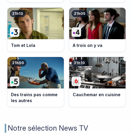
événement
21h10
21h05
Tom et Lola
A trois on y va
21h00
21h10
Des trains pas comme
Cauchemar en cuisine
les autres
Notre sélection News TV