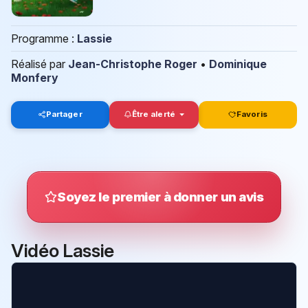
Programme :
Lassie
Réalisé par
Jean-Christophe Roger
•
Dominique
Monfery
Partager
Être alerté
Favoris
Soyez le premier à donner un avis
Vidéo Lassie