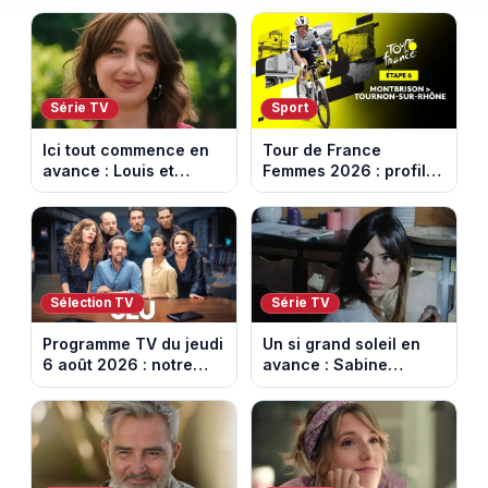
Série TV
Sport
Ici tout commence en
Tour de France
avance : Louis et
Femmes 2026 : profil
Jasmine enfin en
et horaires de la 6e
couple. Episode du 7
étape entre
août 2026 (spoiler)
Montbrison et
Tournon-sur-Rhône
Sélection TV
Série TV
Programme TV du jeudi
Un si grand soleil en
6 août 2026 : notre
avance : Sabine
sélection pour votre
menacée par Céleste.
soirée télé
Episode du 7 août
2026 (spoiler).