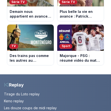
Série TV
Série TV
Demain nous
Plus belle la vie en
appartient en avance:
avance : Patrick
Alex révèle son lourd
victime d’un malaise.
secret. Episode du 7
Episode du 7 août
août 2026.
2026 (spoiler)
TV
Sport
Des trains pas comme
Majorque - PSG :
les autres au
résumé vidéo du match
Monténégro : Philippe
amical du 5 août 2026
Gougler sur les rails de
l’Adriatique
Replay
Tirage du Loto replay
Keno replay
Les douze coups de midi replay