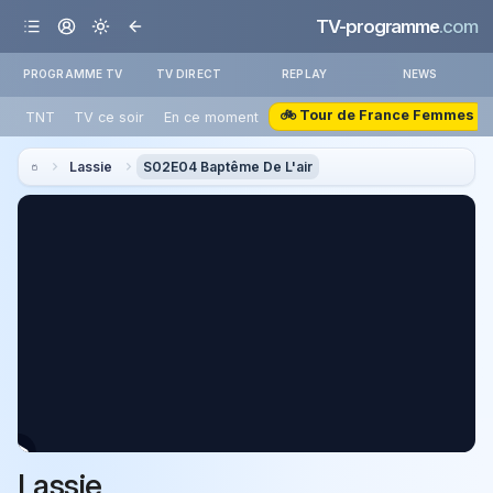
TV-programme
.com
PROGRAMME TV
TV DIRECT
REPLAY
NEWS
🚲 Tour de France Femmes
TNT
TV ce soir
En ce moment
Lassie
S02E04 Baptême De L'air
Lassie