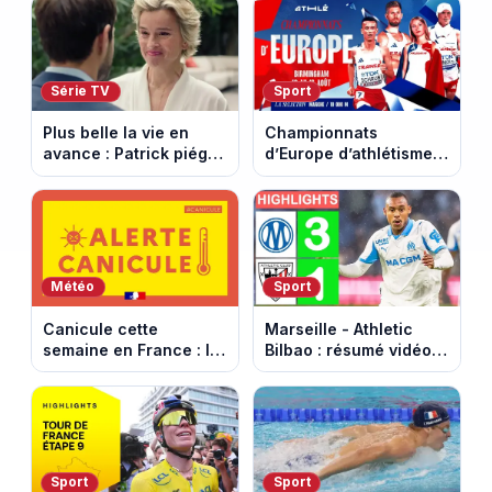
cheval cabré
août 2026.
Série TV
Sport
Plus belle la vie en
Championnats
avance : Patrick piégé
d’Europe d’athlétisme
par la DGSE. Episode
2026 : le programme
du 11 août 2026
complet à Birmingham
(spoiler)
sur France Télévisions
Météo
Sport
Canicule cette
Marseille - Athletic
semaine en France : le
Bilbao : résumé vidéo
pic de chaleur attendu
du match amical au
entre mercredi et jeudi
Stade Vélodrome (9
août 2026)
Sport
Sport