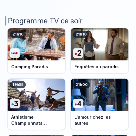
Programme TV ce soir
21h10
21h10
Camping Paradis
Enquêtes au paradis
19h55
21h00
Athlétisme
L'amour chez les
Championnats
autres
d'Europe 2026