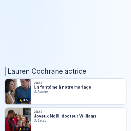
Lauren Cochrane actrice
2024
Un fantôme à notre mariage
Rachel
★
3.5
2024
Joyeux Noël, docteur Williams !
Betsy
★
3.6