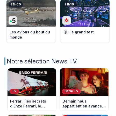
21h00
21h10
Les avions du bout du
QI : le grand test
monde
Notre sélection News TV
TV
Série TV
Ferrari : les secrets
Demain nous
d'Enzo Ferrari, le
appartient en avance :
fondateur de la
Alex face à un choix
marque mythique au
décisif. Episode du 11