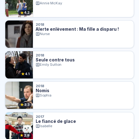
Annie McKay
★
4.2
2018
Alerte enlèvement : Ma fille a disparu !
Nurse
2018
Seule contre tous
Emily Sutton
★
4.1
2018
Nomis
Sophia
★
3.3
2017
Le fiancé de glace
Isabelle
★
2.9