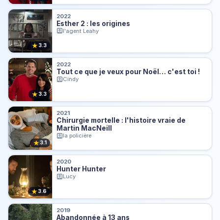
2022
Esther 2 : les origines
l'agent Leahy
★
3.3
2022
Tout ce que je veux pour Noël… c'est toi !
Cindy
★
3.3
2021
Chirurgie mortelle : l'histoire vraie de
Martin MacNeill
la policière
★
3.1
2020
Hunter Hunter
Lucy
★
3.6
2019
Abandonnée à 13 ans