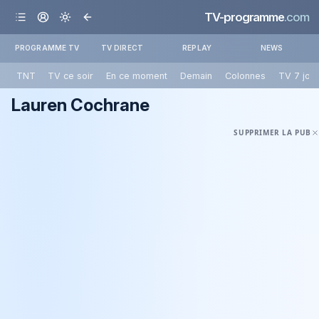
TV-programme
.com
PROGRAMME TV
TV DIRECT
REPLAY
NEWS
TNT
TV ce soir
En ce moment
Demain
Colonnes
TV 7 jou
Lauren Cochrane
SUPPRIMER LA PUB