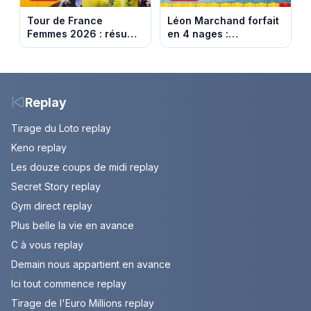
Tour de France
Léon Marchand forfait
Femmes 2026 : résumé
en 4 nages :
vidéo de la dernière
découvrez son
étape à Nice. Demi
programme de nage
Vollering remporte son
aux Championnats
deuxième Tour.
d'Europe
Replay
Tirage du Loto replay
Keno replay
Les douze coups de midi replay
Secret Story replay
Gym direct replay
Plus belle la vie en avance
C à vous replay
Demain nous appartient en avance
Ici tout commence replay
Tirage de l'Euro Millions replay