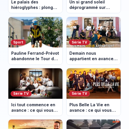
Le palais des
Un si grand soleil
hiéroglyphes : plongez
déprogrammé sur
dans la tombe
France 3 : cinq
égyptienne qui fascine
épisodes inédits
les archéologues
diffusés le 13 août
Sport
Série TV
Pauline Ferrand-Prévot
Demain nous
abandonne le Tour de
appartient en avance :
France Femmes avant
ce qui vous attend la
la 8e étape
semaine du 10 au 14
août 2026 (spoiler)
Série TV
Série TV
Ici tout commence en
Plus Belle La Vie en
avance : ce qui vous
avance : ce qui vous
attend la semaine du
attend la semaine du
10 au 14 août 2026
10 au 14 août 2026
(spoiler)
(spoiler)