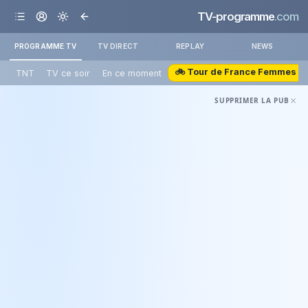
TV-programme
.com
PROGRAMME TV
TV DIRECT
REPLAY
NEWS
🚲 Tour de France Femmes
TNT
TV ce soir
En ce moment
SUPPRIMER LA PUB