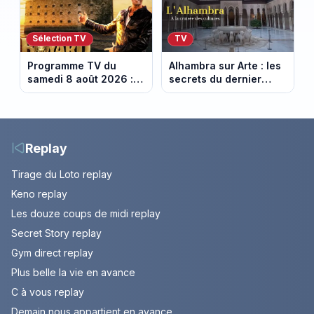
Sélection TV
TV
Programme TV du
Alhambra sur Arte : les
samedi 8 août 2026 :
secrets du dernier
notre sélection pour
sultanat musulman
votre soirée télé
d’Espagne
Replay
Tirage du Loto replay
Keno replay
Les douze coups de midi replay
Secret Story replay
Gym direct replay
Plus belle la vie en avance
C à vous replay
Demain nous appartient en avance