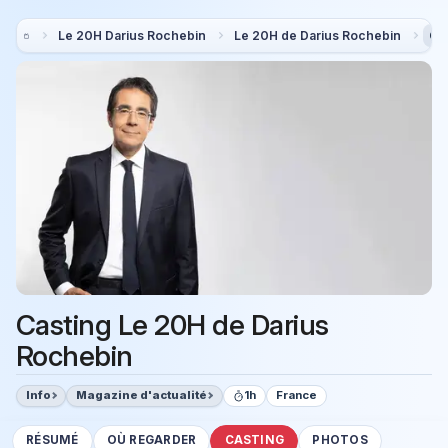
Le 20H Darius Rochebin
Le 20H de Darius Rochebin
Ca
Casting Le 20H de Darius
Rochebin
Info
Magazine d'actualité
1h
France
RÉSUMÉ
OÙ REGARDER
CASTING
PHOTOS