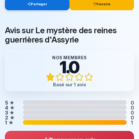
Partager
Favoris
Avis sur Le mystère des reines
guerrières d'Assyrie
NOS MEMBRES
1.0
Basé sur 1 avis
5
★
0
4
★
0
3
★
0
2
★
0
1
★
1