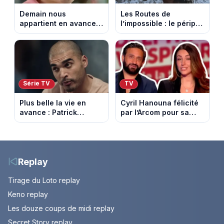
Demain nous
Les Routes de
appartient en avance:
l’impossible : le périple
Samuel perd le
glacial d’une famille
contrôle. Episode du 10
nomade en Mongolie
août 2026.
Série TV
TV
Plus belle la vie en
Cyril Hanouna félicité
avance : Patrick
par l’Arcom pour sa
Nebout est-il mort ?
maîtrise de l’antenne
Episode du 10 août
face aux propos de
2026 (spoiler)
Delphine Wespiser sur
le cancer
Replay
Tirage du Loto replay
Keno replay
Les douze coups de midi replay
Secret Story replay