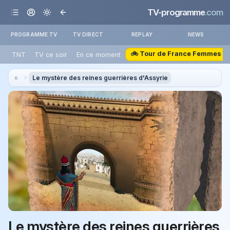
TV-programme
.com
PROGRAMME TV
TV DIRECT
REPLAY
NEWS
🚲 Tour de France Femmes
TNT
TV ce soir
En ce moment
Le mystère des reines guerrières d'Assyrie
Le mystère des reines guerrières