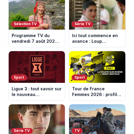
Sélection TV
Série TV
Programme TV du
Ici tout commence en
vendredi 7 août 2026 :
avance : Loup
notre sélection pour
découvre la trahison
votre soirée télé
de Bianca. Episode du
10 août 2026 (spoiler)
Sport
Sport
Ligue 3 : tout savoir sur
Tour de France
le nouveau
Femmes 2026 : profil
championnat qui
et horaires de la 7e
succède au National
étape entre La Voulte-
sur-Rhône et le Mont
Ventoux
Série TV
TV