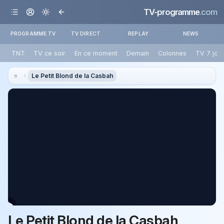
TV-programme
.com
PROGRAMME TV
TV DIRECT
REPLAY
NEWS
TNT
TV ce soir
En ce moment
Demain
Colonnes
TV 7 jou
Le Petit Blond de la Casbah
Le Petit Blond de la Casbah