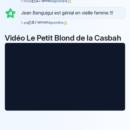
2
J'aime
Répondre
1 mois
Jean Benguigui est génial en vieille femme !!!
4
2
J'aime
Répondre
1 an
Vidéo Le Petit Blond de la Casbah