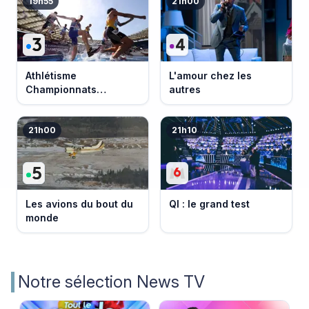
19h55
21h00
Athlétisme
L'amour chez les
Championnats
autres
d'Europe 2026
21h00
21h10
Les avions du bout du
QI : le grand test
monde
Notre sélection News TV