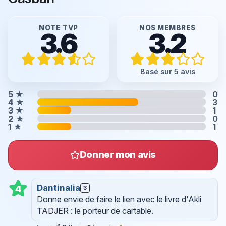
NOTE TVP
NOS MEMBRES
3.6
3.2
Basé sur 5 avis
5
★
0
4
★
3
3
★
1
2
★
0
1
★
1
Donner mon avis
Dantinalia
4
3
Donne envie de faire le lien avec le livre d'Akli
TADJER : le porteur de cartable.