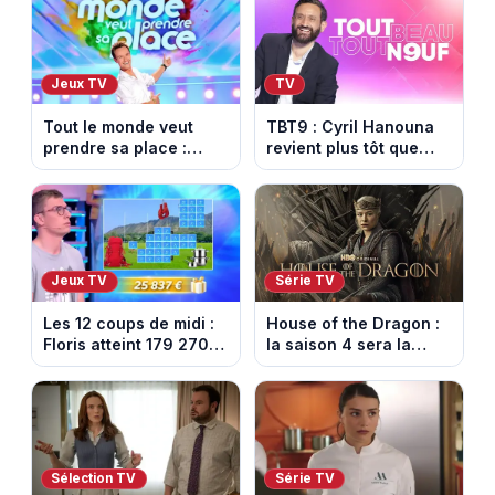
Jeux TV
TV
Tout le monde veut
TBT9 : Cyril Hanouna
prendre sa place :
revient plus tôt que
l’émission de Cyril
prévu, W9 dévoile
Féraud déprogrammée
enfin la date de retour
cette semaine sur
France 2
Jeux TV
Série TV
Les 12 coups de midi :
House of the Dragon :
Floris atteint 179 270
la saison 4 sera la
euros de gains sur TF1
dernière, mais il faudra
attendre 2028
Sélection TV
Série TV