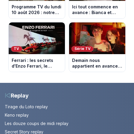
Programme TV du lundi
Ici tout commence en
10 août 2026 : notre
avance : Bianca et
sélection pour votre
Loup s’embrassent.
soirée télé
Episode du 11 août
2026 (spoiler)
TV
Série TV
Ferrari : les secrets
Demain nous
d'Enzo Ferrari, le
appartient en avance :
fondateur de la
Alex face à un choix
marque mythique au
décisif. Episode du 11
cheval cabré
août 2026.
Replay
Tirage du Loto replay
Keno replay
Les douze coups de midi replay
Secret Story replay