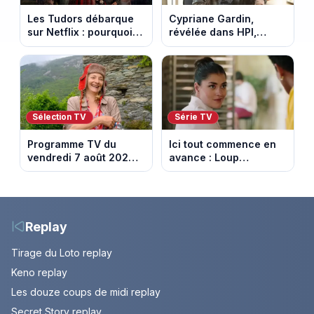
Les Tudors débarque
Cypriane Gardin,
sur Netflix : pourquoi la
révélée dans HPI,
série n’a rien perdu de
lance une cagnotte
son pouvoir
après des difficultés
financières
Sélection TV
Série TV
Programme TV du
Ici tout commence en
vendredi 7 août 2026 :
avance : Loup
notre sélection pour
découvre la trahison
votre soirée télé
de Bianca. Episode du
10 août 2026 (spoiler)
Replay
Tirage du Loto replay
Keno replay
Les douze coups de midi replay
Secret Story replay