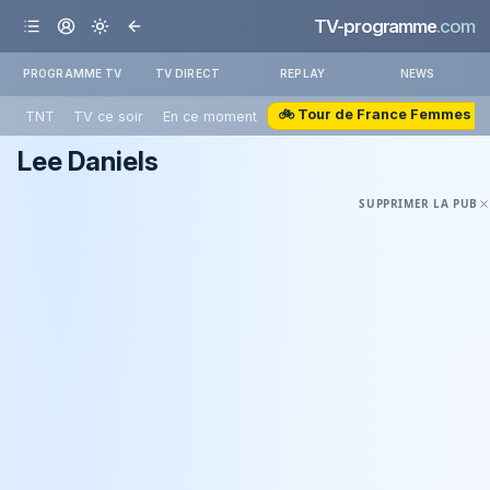
TV-programme
.com
PROGRAMME TV
TV DIRECT
REPLAY
NEWS
🚲 Tour de France Femmes
TNT
TV ce soir
En ce moment
Lee Daniels
SUPPRIMER LA PUB