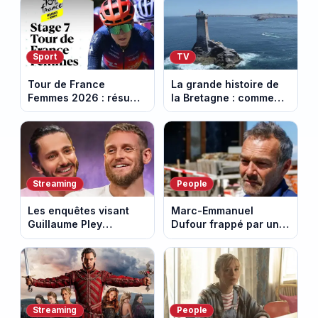
Sport
TV
Tour de France
La grande histoire de
Femmes 2026 : résumé
la Bretagne : comment
vidéo de la 7e étape
les Bretons ont
avec l'ascension du
défendu leur culture
Mont Ventoux
au fil des décennies
Streaming
People
Les enquêtes visant
Marc-Emmanuel
Guillaume Pley
Dufour frappé par un
poussent Ragnar Le
terrible incendie : son
Breton à quitter la
chalet part en fumée
tournée Legend
Streaming
People