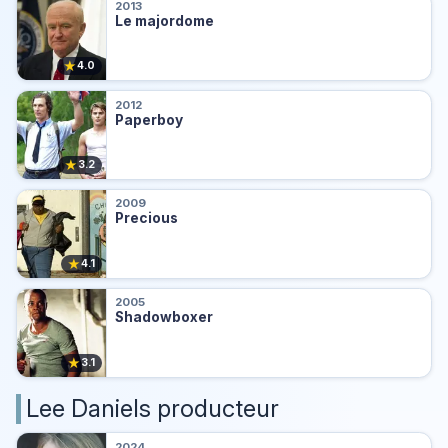
2013
Le majordome
★
4.0
2012
Paperboy
★
3.2
2009
Precious
★
4.1
2005
Shadowboxer
★
3.1
Lee Daniels producteur
2024