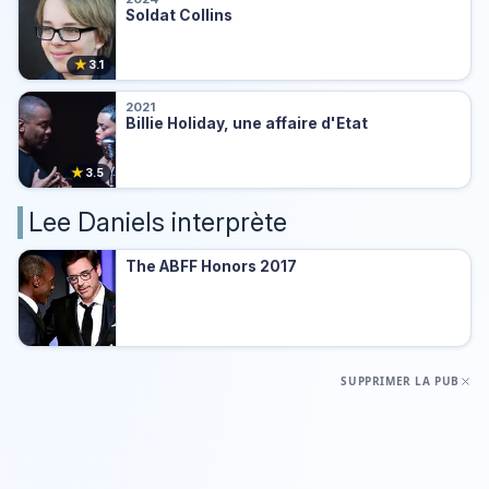
Soldat Collins
★
3.1
2021
Billie Holiday, une affaire d'Etat
★
3.5
Lee Daniels interprète
The ABFF Honors 2017
SUPPRIMER LA PUB