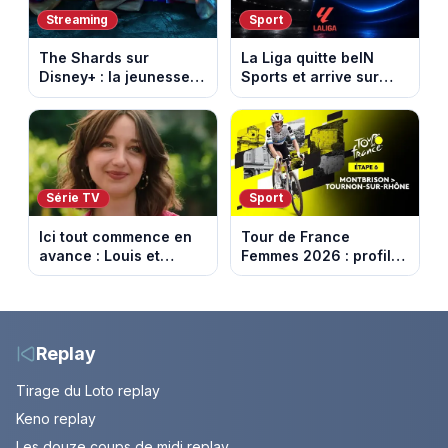
Streaming
Sport
The Shards sur
La Liga quitte beIN
Disney+ : la jeunesse
Sports et arrive sur
dorée de Los Angeles
DAZN et Disney+ en
face à un tueur dans
France
les années 80
Série TV
Sport
Ici tout commence en
Tour de France
avance : Louis et
Femmes 2026 : profil
Jasmine enfin en
et horaires de la 6e
couple. Episode du 7
étape entre
août 2026 (spoiler)
Montbrison et
Tournon-sur-Rhône
Replay
Tirage du Loto replay
Keno replay
Les douze coups de midi replay