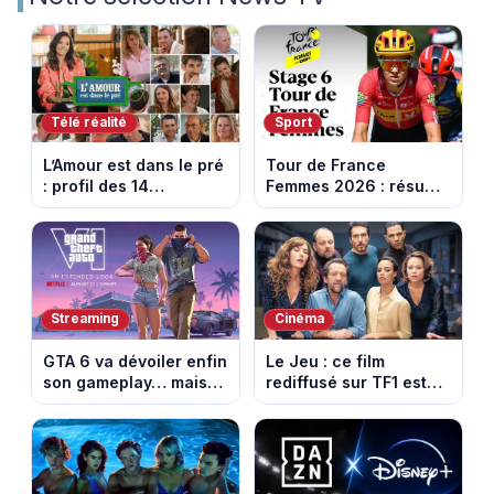
Télé réalité
Sport
L’Amour est dans le pré
Tour de France
: profil des 14
Femmes 2026 : résumé
agriculteurs, speed
vidéo de la 6e étape
dating inédit et de
entre Montbrison et
nouvelles histoires
Tournon-sur-Rhône
d’amour
Streaming
Cinéma
GTA 6 va dévoiler enfin
Le Jeu : ce film
son gameplay… mais
rediffusé sur TF1 est
d’abord sur Netflix
adapté d’un succès
italien devenu un
phénomène mondial