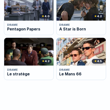
★
4.0
★
4.2
DRAME
DRAME
Pentagon Papers
A Star is Born
★
4.2
★
4.5
DRAME
DRAME
Le stratège
Le Mans 66