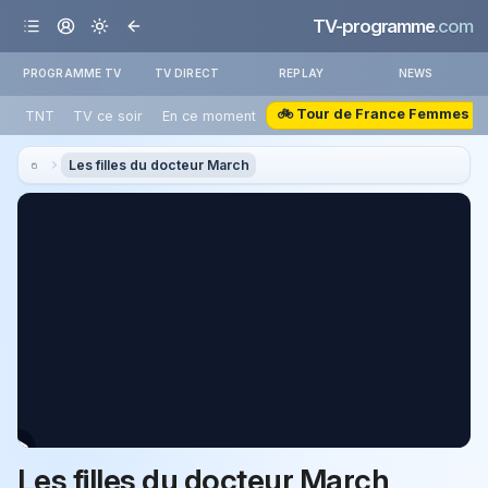
TV-programme
.com
PROGRAMME TV
TV DIRECT
REPLAY
NEWS
🚲 Tour de France Femmes
TNT
TV ce soir
En ce moment
Les filles du docteur March
Les filles du docteur March