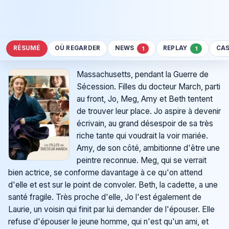
RÉSUMÉ
OÙ REGARDER
NEWS
REPLAY
CA
1
1
Massachusetts, pendant la Guerre de
Sécession. Filles du docteur March, parti
au front, Jo, Meg, Amy et Beth tentent
de trouver leur place. Jo aspire à devenir
écrivain, au grand désespoir de sa très
riche tante qui voudrait la voir mariée.
Amy, de son côté, ambitionne d'être une
peintre reconnue. Meg, qui se verrait
bien actrice, se conforme davantage à ce qu'on attend
d'elle et est sur le point de convoler. Beth, la cadette, a une
santé fragile. Très proche d'elle, Jo l'est également de
Laurie, un voisin qui finit par lui demander de l'épouser. Elle
refuse d'épouser le jeune homme, qui n'est qu'un ami, et