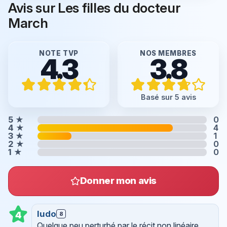
Avis sur Les filles du docteur
March
NOTE TVP
NOS MEMBRES
4.3
3.8
Basé sur 5 avis
5
★
0
4
★
4
3
★
1
2
★
0
1
★
0
Donner mon avis
ludo
4
8
Quelque peu perturbé par le récit non linéaire