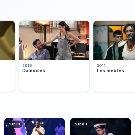
2016
2011
Damoclès
Les meutes
21h10
21h00