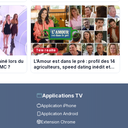
Mongolie
Télé réalité
miné lors du
L’Amour est dans le pré : profil des 14
TMC ?
agriculteurs, speed dating inédit et
de nouvelles histoires d’amour
Applications TV
Application iPhone
Application Android
Extension Chrome