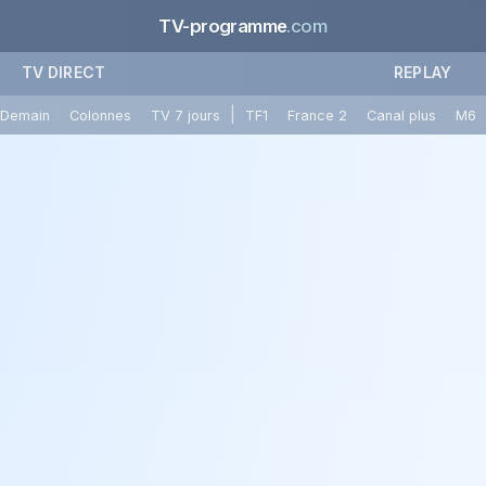
TV-programme
.com
TV DIRECT
REPLAY
|
Demain
Colonnes
TV 7 jours
TF1
France 2
Canal plus
M6