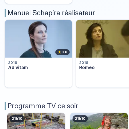
Manuel Schapira réalisateur
★
3.6
2018
2018
Ad vitam
Roméo
Programme TV ce soir
21h10
21h10