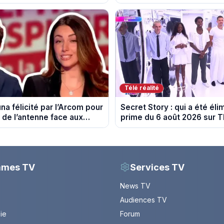
-Rhône et le Mont Ventoux
10 août 2026.
Télé réalité
na félicité par l’Arcom pour
Secret Story : qui a été éli
 de l’antenne face aux
prime du 6 août 2026 sur 
Delphine Wespiser sur le
mmes TV
Services TV
News TV
Audiences TV
Vie
Forum