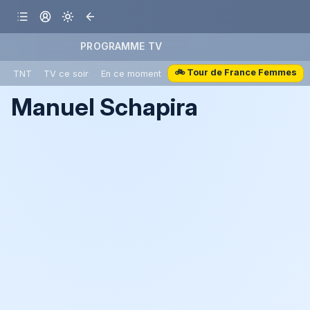
PROGRAMME TV
🚲 Tour de France Femmes
TNT
TV ce soir
En ce moment
Manuel Schapira