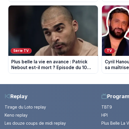
Voulte-sur
Série TV
TV
Plus belle la vie en avance : Patrick
Cyril Hanou
Nebout est-il mort ? Episode du 10
sa maîtrise
août 2026 (spoiler)
propos de 
cancer
Replay
Progra
Tirage du Loto replay
TBT9
Keno replay
HPI
Les douze coups de midi replay
Plus Belle La 