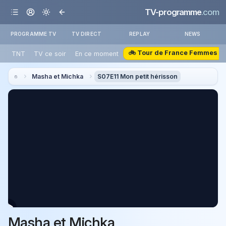
TV-programme
.com
PROGRAMME TV
TV DIRECT
REPLAY
NEWS
🚲 Tour de France Femmes
TNT
TV ce soir
En ce moment
Masha et Michka
S07E11 Mon petit hérisson
Masha et Michka