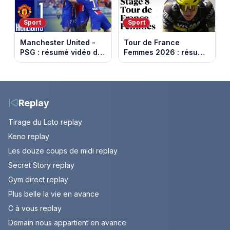
Sport
Sport
Manchester United -
Tour de France
PSG : résumé vidéo du
Femmes 2026 : résumé
match amical du 8 août
vidéo de la 9e étape
2026
entre Sisteron et Nice
Replay
Tirage du Loto replay
Keno replay
Les douze coups de midi replay
Secret Story replay
Gym direct replay
Plus belle la vie en avance
C à vous replay
Demain nous appartient en avance