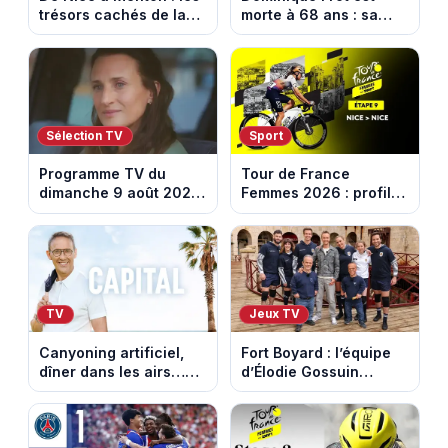
trésors cachés de la
morte à 68 ans : sa
French Riviera dévoilés
sœur Catherine Frot
dans les 100 lieux qu'il
annonce la triste
faut voir
nouvelle
Sélection TV
Sport
Programme TV du
Tour de France
dimanche 9 août 2026
Femmes 2026 : profil
: notre sélection pour
et horaires de la
votre soirée télé
dernière étape à Nice
TV
Jeux TV
Canyoning artificiel,
Fort Boyard : l’équipe
dîner dans les airs…
d’Élodie Gossuin
les loisirs les plus fous
termine avec une belle
passés au crible dans
somme pour l'Unicef et
Capital
le Refuge