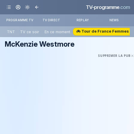
TV-programme
.com
PROGRAMME TV
TV DIRECT
REPLAY
NEWS
🚲 Tour de France Femmes
TNT
TV ce soir
En ce moment
McKenzie Westmore
SUPPRIMER LA PUB