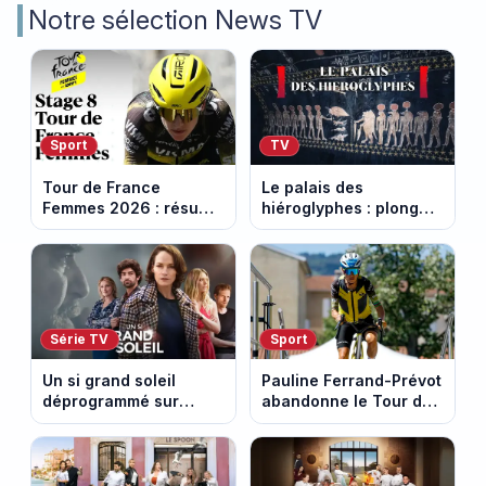
Notre sélection News TV
Sport
TV
Tour de France
Le palais des
Femmes 2026 : résumé
hiéroglyphes : plongez
vidéo de la 9e étape
dans la tombe
entre Sisteron et Nice
égyptienne qui fascine
les archéologues
Série TV
Sport
Un si grand soleil
Pauline Ferrand-Prévot
déprogrammé sur
abandonne le Tour de
France 3 : cinq
France Femmes avant
épisodes inédits
la 8e étape
diffusés le 13 août