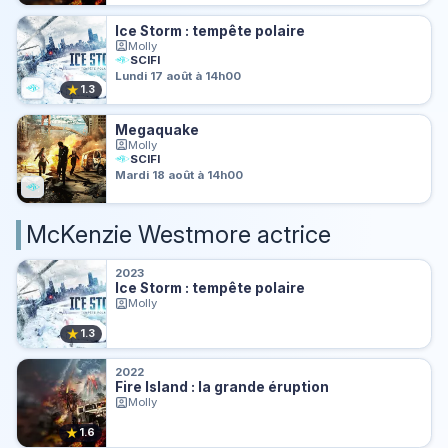
Ice Storm : tempête polaire
Molly
SCIFI
Lundi 17 août à 14h00
★
1.3
Megaquake
Molly
SCIFI
Mardi 18 août à 14h00
McKenzie Westmore actrice
2023
Ice Storm : tempête polaire
Molly
★
1.3
2022
Fire Island : la grande éruption
Molly
★
1.6