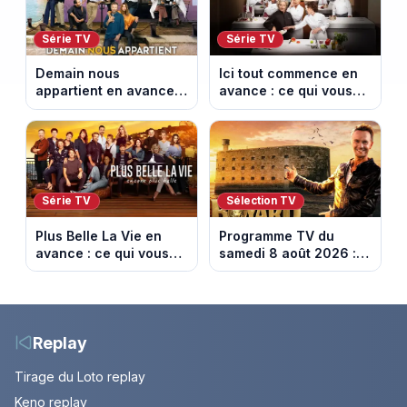
Série TV
Série TV
Demain nous
Ici tout commence en
appartient en avance :
avance : ce qui vous
ce qui vous attend la
attend la semaine du
semaine du 10 au 14
10 au 14 août 2026
août 2026 (spoiler)
(spoiler)
Série TV
Sélection TV
Plus Belle La Vie en
Programme TV du
avance : ce qui vous
samedi 8 août 2026 :
attend la semaine du
notre sélection pour
10 au 14 août 2026
votre soirée télé
(spoiler)
Replay
Tirage du Loto replay
Keno replay