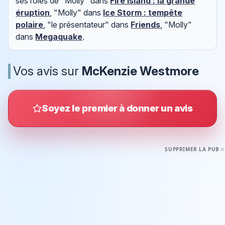
ses rôles de "Molly" dans
Fire Island : la grande
éruption
, "Molly" dans
Ice Storm : tempête
polaire
, "le présentateur" dans
Friends
, "Molly"
dans
Megaquake
.
Vos avis sur
McKenzie Westmore
Soyez le premier à donner un avis
SUPPRIMER LA PUB