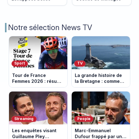
Notre sélection News TV
Sport
TV
Tour de France
La grande histoire de
Femmes 2026 : résumé
la Bretagne : comment
vidéo de la 7e étape
les Bretons ont
avec l'ascension du
défendu leur culture
Mont Ventoux
au fil des décennies
Streaming
People
Les enquêtes visant
Marc-Emmanuel
Guillaume Pley
Dufour frappé par un