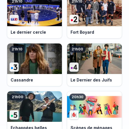
21h10
21h10
Le dernier cercle
Fort Boyard
21h10
21h00
Cassandre
Le Dernier des Juifs
21h00
20h30
Echappées belles
Scènes de ménages