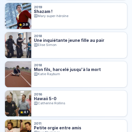
2019
Shazam !
Mary super-héroïne
★
3.9
2018
Une inquiétante jeune fille au pair
Elise Simon
2018
Mon fils, harcelé jusqu'à la mort
Katie Rayburn
2016
Hawaii 5-0
Catherine Rollins
★
4.1
2011
Petite orgie entre amis