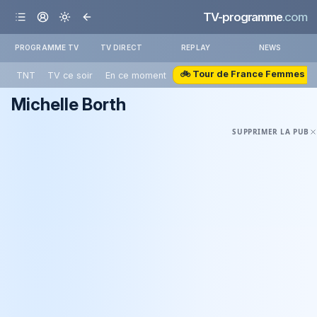
TV-programme
.com
PROGRAMME TV
TV DIRECT
REPLAY
NEWS
🚲 Tour de France Femmes
TNT
TV ce soir
En ce moment
Michelle Borth
SUPPRIMER LA PUB