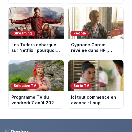
poussent Ragnar Le
terrible incendie : son
Breton à quitter la
chalet part en fumée
tournée Legend
Streaming
People
Les Tudors débarque
Cypriane Gardin,
sur Netflix : pourquoi la
révélée dans HPI,
série n’a rien perdu de
lance une cagnotte
son pouvoir
après des difficultés
financières
Sélection TV
Série TV
Programme TV du
Ici tout commence en
vendredi 7 août 2026 :
avance : Loup
notre sélection pour
découvre la trahison
votre soirée télé
de Bianca. Episode du
10 août 2026 (spoiler)
Replay