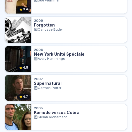
Sue Plummer
★
3.4
2009
Forgotten
Candace Butler
2008
New York Unité Spéciale
Avery Hemmings
★
4.5
2007
Supernatural
Carmen Porter
★
4.7
2005
Komodo versus Cobra
Susan Richardson