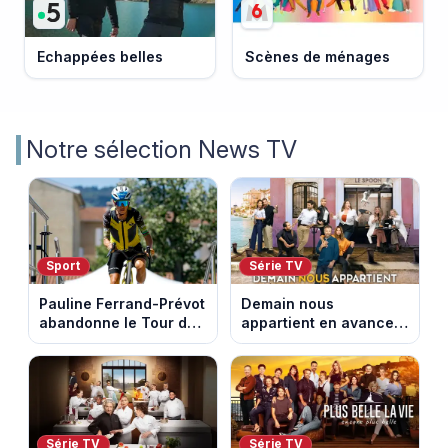
Echappées belles
Scènes de ménages
Notre sélection News TV
Sport
Série TV
Pauline Ferrand-Prévot
Demain nous
abandonne le Tour de
appartient en avance :
France Femmes avant
ce qui vous attend la
la 8e étape
semaine du 10 au 14
août 2026 (spoiler)
Série TV
Série TV