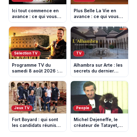
Ici tout commence en
Plus Belle La Vie en
avance : ce qui vous
avance : ce qui vous
attend la semaine du
attend la semaine du
10 au 14 août 2026
10 au 14 août 2026
(spoiler)
(spoiler)
Sélection TV
TV
Programme TV du
Alhambra sur Arte : les
samedi 8 août 2026 :
secrets du dernier
notre sélection pour
sultanat musulman
votre soirée télé
d’Espagne
Jeux TV
People
Fort Boyard : qui sont
Michel Dejeneffe, le
les candidats réunis
créateur de Tatayet,
par Cyril Féraud ce
est mort à 77 ans
samedi 8 août 2026 ?