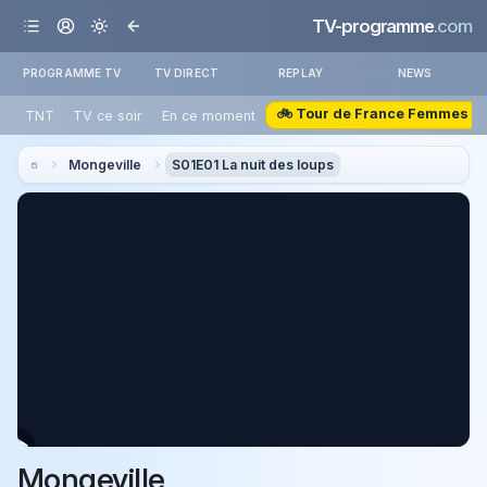
TV-programme
.com
PROGRAMME TV
TV DIRECT
REPLAY
NEWS
🚲 Tour de France Femmes
TNT
TV ce soir
En ce moment
Mongeville
S01E01 La nuit des loups
Mongeville