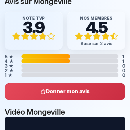
Avis sur Mongeville
NOTE TVP
NOS MEMBRES
3.9
4.5
Basé sur 2 avis
5
★
1
4
★
1
3
★
0
2
★
0
1
★
0
Donner mon avis
Vidéo Mongeville