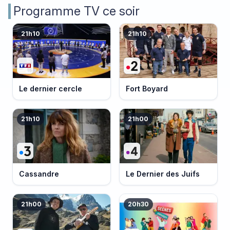
Programme TV ce soir
21h10
21h10
Le dernier cercle
Fort Boyard
21h10
21h00
Cassandre
Le Dernier des Juifs
21h00
20h30