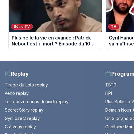
Série TV
TV
Plus belle la vie en avance : Patrick
Cyril Hanou
Nebout est-il mort ? Episode du 10
sa maîtrise
août 2026 (spoiler)
propos de 
cancer
Replay
Progra
Tirage du Loto replay
TBT9
Keno replay
HPI
Les douze coups de midi replay
Plus Belle La 
Secret Story replay
Demain Nous A
Gym direct replay
Un Si Grand So
C à vous replay
Capitaine Mar