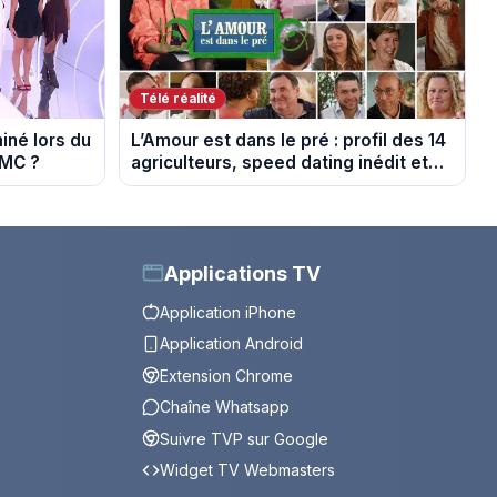
Télé réalité
miné lors du
L’Amour est dans le pré : profil des 14
TMC ?
agriculteurs, speed dating inédit et
de nouvelles histoires d’amour
Applications TV
Application iPhone
Application Android
Extension Chrome
Chaîne Whatsapp
Suivre TVP sur Google
Widget TV Webmasters