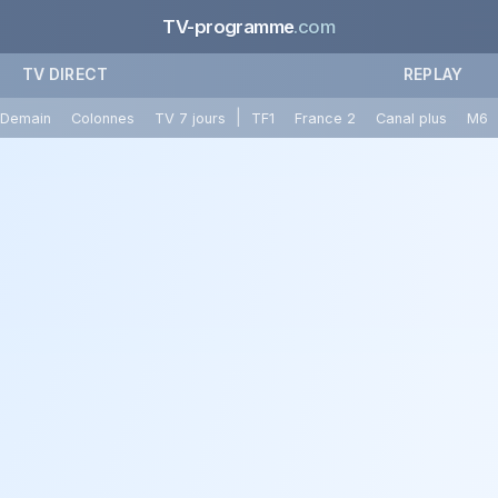
TV-programme
.com
TV DIRECT
REPLAY
|
Demain
Colonnes
TV 7 jours
TF1
France 2
Canal plus
M6