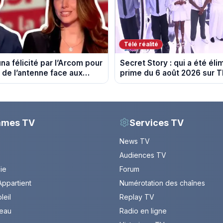
Télé réalité
na félicité par l’Arcom pour
Secret Story : qui a été éli
 de l’antenne face aux
prime du 6 août 2026 sur 
Delphine Wespiser sur le
mmes TV
Services TV
News TV
Audiences TV
Vie
Forum
ppartient
Numérotation des chaînes
leil
Replay TV
leau
Radio en ligne