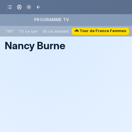
PROGRAMME TV
🚲 Tour de France Femmes
TNT
TV ce soir
En ce moment
Nancy Burne