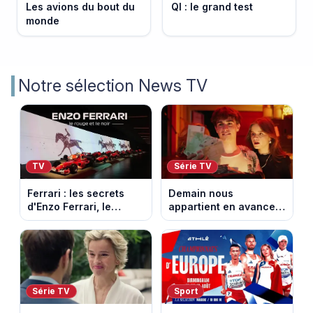
Les avions du bout du
QI : le grand test
monde
Notre sélection News TV
TV
Série TV
Ferrari : les secrets
Demain nous
d'Enzo Ferrari, le
appartient en avance :
fondateur de la
Alex face à un choix
marque mythique au
décisif. Episode du 11
cheval cabré
août 2026.
Série TV
Sport