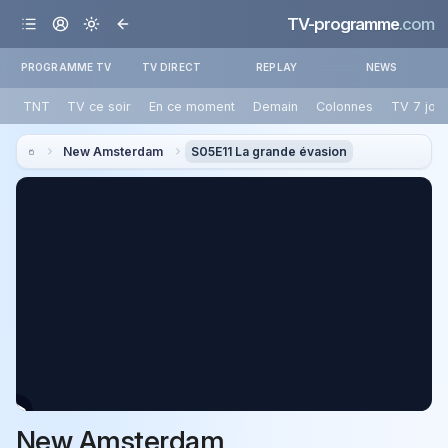
TV-programme
.com
PROGRAMME TV
TV DIRECT
REPLAY
NEWS
TNT
TV ce soir
En ce moment
Demain
Colonnes
TV 7 jou
New Amsterdam
S05E11 La grande évasion
New Amsterdam