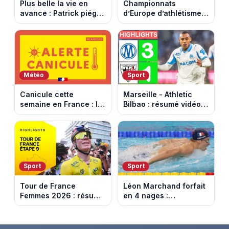
Plus belle la vie en
Championnats
avance : Patrick piégé
d’Europe d’athlétisme
par la DGSE. Episode
2026 : le programme
du 11 août 2026
complet à Birmingham
(spoiler)
sur France Télévisions
Météo
Sport
Canicule cette
Marseille - Athletic
semaine en France : le
Bilbao : résumé vidéo
pic de chaleur attendu
du match amical au
entre mercredi et jeudi
Stade Vélodrome (9
août 2026)
Sport
Sport
Tour de France
Léon Marchand forfait
Femmes 2026 : résumé
en 4 nages :
vidéo de la dernière
découvrez son
étape à Nice. Demi
programme de nage
Vollering remporte son
aux Championnats