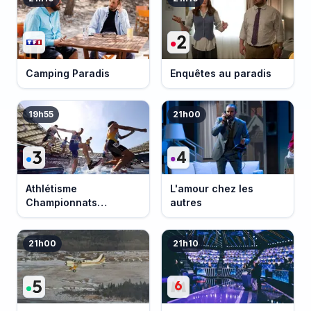
Camping Paradis
Enquêtes au paradis
19h55
21h00
Athlétisme
L'amour chez les
Championnats
autres
d'Europe 2026
21h00
21h10