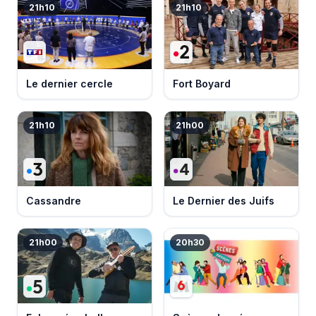
21h10
21h10
Le dernier cercle
Fort Boyard
21h10
21h00
Cassandre
Le Dernier des Juifs
21h00
20h30