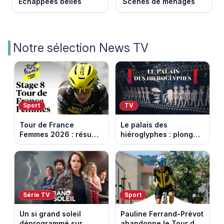
Echappées belles
Scènes de ménages
Notre sélection News TV
Sport
TV
Tour de France
Le palais des
Femmes 2026 : résumé
hiéroglyphes : plongez
vidéo de la 9e étape
dans la tombe
entre Sisteron et Nice
égyptienne qui fascine
les archéologues
Série TV
Sport
Un si grand soleil
Pauline Ferrand-Prévot
déprogrammé sur
abandonne le Tour de