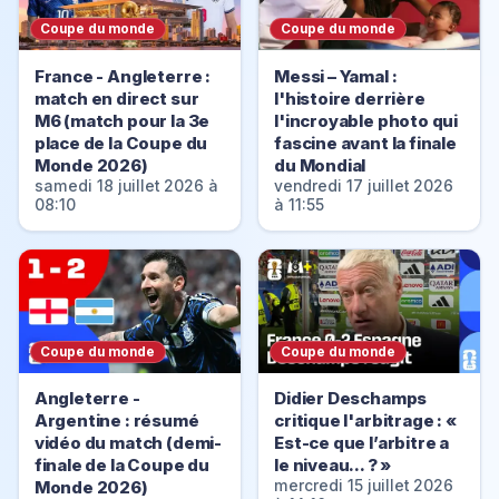
Coupe du monde
Coupe du monde
France - Angleterre :
Messi – Yamal :
match en direct sur
l'histoire derrière
M6 (match pour la 3e
l'incroyable photo qui
place de la Coupe du
fascine avant la finale
Monde 2026)
du Mondial
samedi 18 juillet 2026 à
vendredi 17 juillet 2026
08:10
à 11:55
Coupe du monde
Coupe du monde
Angleterre -
Didier Deschamps
Argentine : résumé
critique l'arbitrage : «
vidéo du match (demi-
Est-ce que l’arbitre a
finale de la Coupe du
le niveau... ? »
Monde 2026)
mercredi 15 juillet 2026