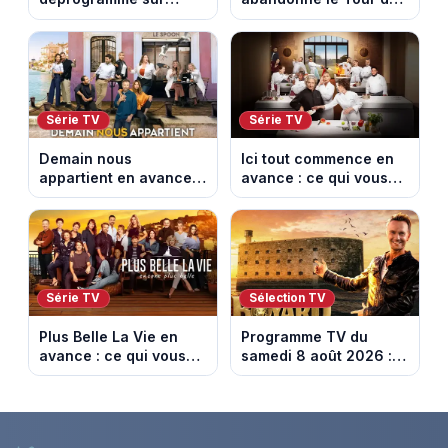
France 3 : cinq
France Femmes avant
épisodes inédits
la 8e étape
diffusés le 13 août
Série TV
Série TV
Demain nous
Ici tout commence en
appartient en avance :
avance : ce qui vous
ce qui vous attend la
attend la semaine du
semaine du 10 au 14
10 au 14 août 2026
août 2026 (spoiler)
(spoiler)
Série TV
Sélection TV
Plus Belle La Vie en
Programme TV du
avance : ce qui vous
samedi 8 août 2026 :
attend la semaine du
notre sélection pour
10 au 14 août 2026
votre soirée télé
(spoiler)