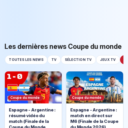
Les dernières news Coupe du monde
TOUTES LES NEWS
TV
SÉLECTION TV
JEUX TV
C
Coupe du monde
Coupe du monde
Espagne - Argentine :
Espagne - Argentine :
résumé vidéo du
match en direct sur
match (Finale de la
M6 (Finale de la Coupe
Coupe du Monde
du Monde 2026)