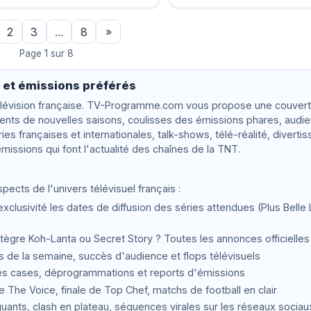
2
3
...
8
»
Page 1 sur 8
s et émissions préférés
télévision française. TV-Programme.com vous propose une couver
ments de nouvelles saisons, coulisses des émissions phares, audi
ies françaises et internationales, talk-shows, télé-réalité, diverti
issions qui font l'actualité des chaînes de la TNT.
ects de l'univers télévisuel français :
clusivité les dates de diffusion des séries attendues (Plus Belle L
ntègre Koh-Lanta ou Secret Story ? Toutes les annonces officielles
 de la semaine, succès d'audience et flops télévisuels
es cases, déprogrammations et reports d'émissions
e The Voice, finale de Top Chef, matchs de football en clair
ts, clash en plateau, séquences virales sur les réseaux sociau