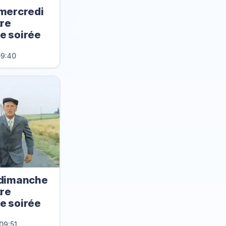
mercredi
tre
re soirée
09:40
dimanche
tre
re soirée
09:51