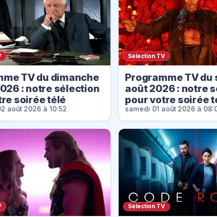
V
Sélection TV
mme TV du dimanche
Programme TV du 
026 : notre sélection
août 2026 : notre s
re soirée télé
pour votre soirée t
2 août 2026 à 10:52
samedi 01 août 2026 à 08:
V
Sélection TV