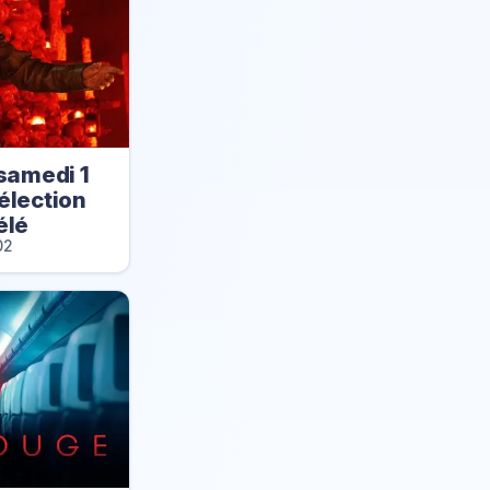
samedi 1
élection
élé
02