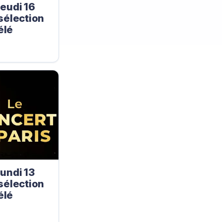
eudi 16
 sélection
élé
5
undi 13
 sélection
élé