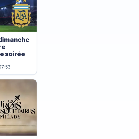
dimanche
re
re soirée
07:53