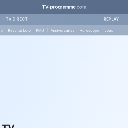
TV-programme
.com
TV DIRECT
REPLAY
|
éo
Résultat Loto
PMU
Anniversaires
Horoscope
Jeux
n TV