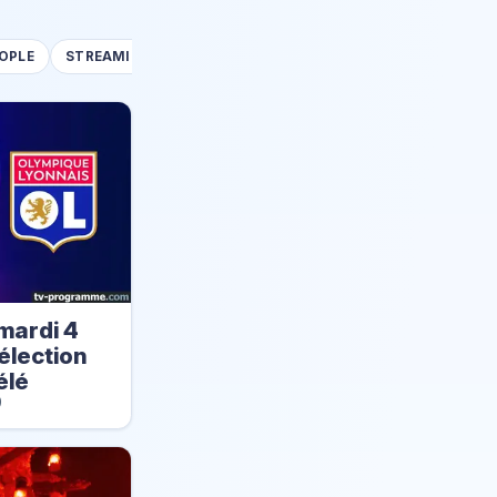
OPLE
STREAMING
AUDIENCES
TÉLÉ RÉALITÉ
MÉTÉO
mardi 4
élection
élé
9