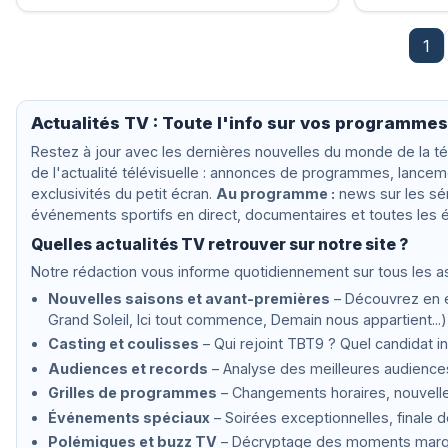
1
Actualités TV : Toute l'info sur vos programme
Restez à jour avec les dernières nouvelles du monde de la 
de l'actualité télévisuelle : annonces de programmes, lance
exclusivités du petit écran.
Au programme :
news sur les sér
événements sportifs en direct, documentaires et toutes les ém
Quelles actualités TV retrouver sur notre site ?
Notre rédaction vous informe quotidiennement sur tous les asp
Nouvelles saisons et avant-premières
– Découvrez en ex
Grand Soleil, Ici tout commence, Demain nous appartient...)
Casting et coulisses
– Qui rejoint TBT9 ? Quel candidat i
Audiences et records
– Analyse des meilleures audiences
Grilles de programmes
– Changements horaires, nouvell
Événements spéciaux
– Soirées exceptionnelles, finale d
Polémiques et buzz TV
– Décryptage des moments marquan