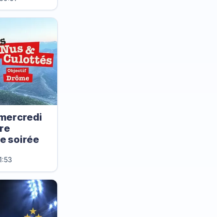
mercredi
tre
re soirée
1:53