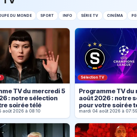
OUPE DU MONDE
SPORT
INFO
SÉRIE TV
CINÉMA
PE
V
Sélection TV
me TV du mercredi 5
Programme TV du 
26 : notre sélection
août 2026 : notre s
re soirée télé
pour votre soirée t
5 août 2026 à 08:10
mardi 04 août 2026 à 07:5