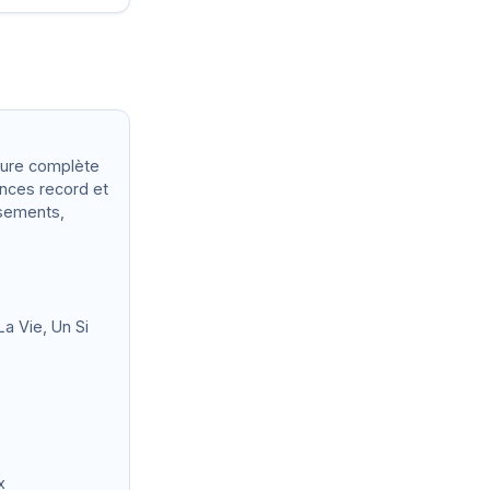
ture complète
ences record et
ssements,
a Vie, Un Si
x