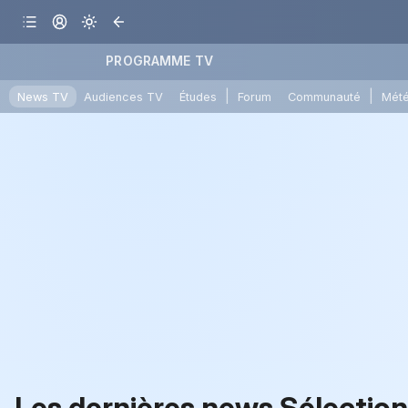
PROGRAMME TV
|
|
News TV
Audiences TV
Études
Forum
Communauté
Mét
Les dernières news Sélectio