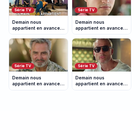
Série TV
Série TV
Demain nous
Demain nous
appartient en avance :
appartient en avance:
ce qui vous attend la
Samuel perd le
semaine du 10 au 14
contrôle. Episode du 10
août 2026 (spoiler)
août 2026.
Série TV
Série TV
Demain nous
Demain nous
appartient en avance:
appartient en avance:
Alex révèle son lourd
la vérité éclate sur
secret. Episode du 7
Lucas. Episode du 6
août 2026.
août 2026.