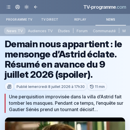
TV-programme
.com
PROGRAMME TV
TV DIRECT
REPLAY
NEWS
|
|
News TV
Audiences TV
Études
Forum
Communauté
Mét
Demain nous appartient : le
mensonge d’Astrid éclate.
Résumé en avance du 9
juillet 2026 (spoiler).
Publié le
mercredi 8 juillet 2026 à 17h30
11 min
Une perquisition improvisée dans la villa d’Astrid fait
tomber les masques. Pendant ce temps, l’enquête sur
Gautier Sénès prend un tournant décisif…