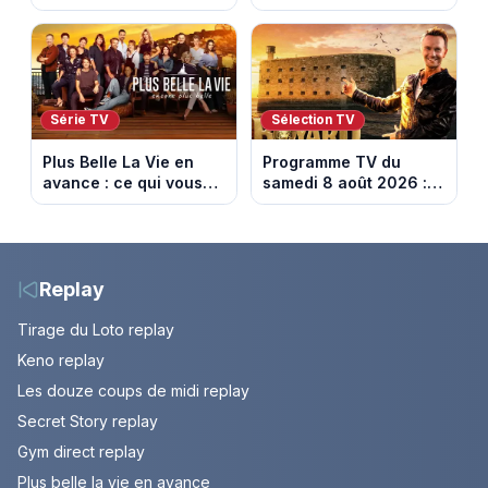
ce qui vous attend la
attend la semaine du
semaine du 10 au 14
10 au 14 août 2026
août 2026 (spoiler)
(spoiler)
Série TV
Sélection TV
Plus Belle La Vie en
Programme TV du
avance : ce qui vous
samedi 8 août 2026 :
attend la semaine du
notre sélection pour
10 au 14 août 2026
votre soirée télé
(spoiler)
Replay
Tirage du Loto replay
Keno replay
Les douze coups de midi replay
Secret Story replay
Gym direct replay
Plus belle la vie en avance