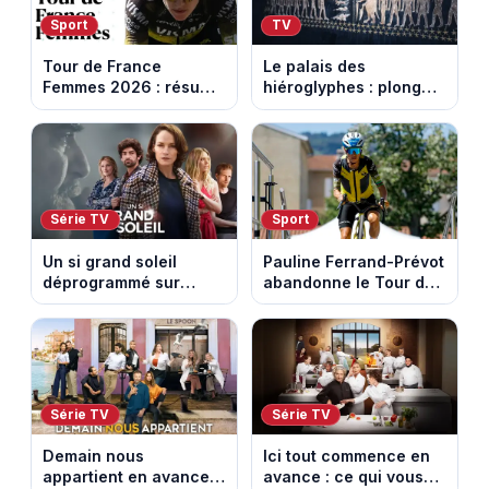
Sport
TV
Tour de France
Le palais des
Femmes 2026 : résumé
hiéroglyphes : plongez
vidéo de la 9e étape
dans la tombe
entre Sisteron et Nice
égyptienne qui fascine
les archéologues
Série TV
Sport
Un si grand soleil
Pauline Ferrand-Prévot
déprogrammé sur
abandonne le Tour de
France 3 : cinq
France Femmes avant
épisodes inédits
la 8e étape
diffusés le 13 août
Série TV
Série TV
Demain nous
Ici tout commence en
appartient en avance :
avance : ce qui vous