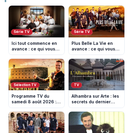
Série TV
Série TV
Ici tout commence en
Plus Belle La Vie en
avance : ce qui vous
avance : ce qui vous
attend la semaine du
attend la semaine du
10 au 14 août 2026
10 au 14 août 2026
(spoiler)
(spoiler)
Sélection TV
TV
Programme TV du
Alhambra sur Arte : les
samedi 8 août 2026 :
secrets du dernier
notre sélection pour
sultanat musulman
votre soirée télé
d’Espagne