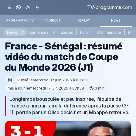
TV-programme
.com
PROGRAMME TV
TV DIRECT
REPLAY
NEWS
|
|
News TV
Audiences TV
Études
Forum
Communauté
Mét
France - Sénégal : résumé
vidéo du match de Coupe
du Monde 2026 (J1)
Publié le
mercredi 17 juin 2026 à 00h29
mis à jour le
mercredi 17 juin 2026 à 07h38
3 min
Longtemps bousculée et peu inspirée, l’équipe de
France a fini par faire la différence après la pause (3-
1), portée par un Olise décisif et un Mbappé retrouvé.