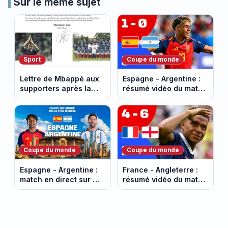
Sur le même sujet
Sport
Coupe du monde
Lettre de Mbappé aux
Espagne - Argentine :
supporters après la
résumé vidéo du match
Coupe du monde :
(Finale de la Coupe du
"Merci pour tout"
Monde 2026)
Coupe du monde
Coupe du monde
Espagne - Argentine :
France - Angleterre :
match en direct sur M6
résumé vidéo du match
(Finale de la Coupe du
pour la 3e place de la
Monde 2026)
Coupe du Monde 2026