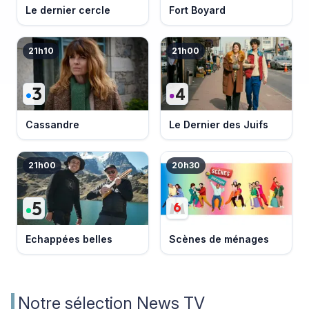
Le dernier cercle
Fort Boyard
21h10
21h00
Cassandre
Le Dernier des Juifs
21h00
20h30
Echappées belles
Scènes de ménages
Notre sélection News TV