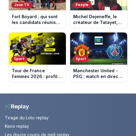
Jeux TV
People
Fort Boyard : qui sont
Michel Dejeneffe, le
les candidats réunis
créateur de Tatayet,
par Cyril Féraud ce
est mort à 77 ans
samedi 8 août 2026 ?
Sport
Sport
Tour de France
Manchester United -
Femmes 2026 : profil
PSG : match en direct
et horaires de la 8e
sur beIN Sports 1 à
étape entre Sisteron et
17h00
Nice
Replay
Tirage du Loto replay
Keno replay
Les douze coups de midi replay