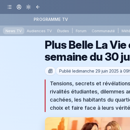
PROGRAMME TV
|
|
News TV
Audiences TV
Études
Forum
Communauté
Mét
Plus Belle La Vie
semaine du 30 jui
Publié le
dimanche 29 juin 2025 à 09
Tensions, secrets et révélation
rivalités étudiantes, dilemmes 
cachées, les habitants du quart
choix et faire face à leurs véri