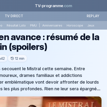
TV-programme
.com
TV DIRECT
REPLAY
|
éo
Résultat Loto
PMU
Anniversaires
Horoscope
Jeux
 en avance : résumé de la
n (spoilers)
h42
12 min
s secouent le Mistral cette semaine. Entre
amoureux, drames familiaux et addictions
ier emblématique vont devoir affronter de lourds
tés les plus profondes. Rien ne leur sera épargné…