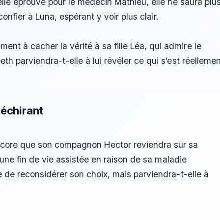
’elle éprouve pour le médecin Mathieu, elle ne saura plu
confier à Luna, espérant y voir plus clair.
t à cacher la vérité à sa fille Léa, qui admire le
th parviendra-t-elle à lui révéler ce qui s’est réellemen
déchirant
encore que son compagnon Hector reviendra sur sa
 à une fin de vie assistée en raison de sa maladie
e de reconsidérer son choix, mais parviendra-t-elle à