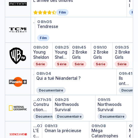
L'armée des ombres
B
l
o
Film
Fil
o
Mademoiselle Fifi
Tendresse
d
…
06h50
08h05
Mademoiselle Fifi
…
Tendresse
s
h
o
Film
t
Young Sheldon
Young Sheldon
2 Broke Girls
2 Broke Girls
2 Broke
08h00
08h25
08h45
09h10
09h35
Young
Young
2 Broke
2 Broke
2 Broke
Sheldon
Sheld
Girls
Girls
Girls
on
Série
Série
Série
Série
Série
Mission Méditerranée, le mus
Qui a tué Néandertal ?
Ils on
…
08h04
06h52
09h41
Mission Méditerranée, le musée des abysses
…
Qui a tué Néandertal ?
Ils
ont
marc
Documentaire
Document
hé
Construction Fails
Northwoods Survival
Northwoods 
sur la
…
07h35
08h25
09h15
Constru
Northwoods
Northwoods
Lune
ction
Survival
Survival
Fails
Documentaire
Documentaire
Documentaire
L'Ecosse entre lochs et châte
Oman la précieuse
Méga Catast
Mé
…
07h24
08h13
09h08
09h
L'E
Oman la précieuse
Méga
M
co
Catastrophes
é