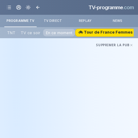
TV-programme
.com
PROGRAMME TV
TV DIRECT
REPLAY
NEWS
🚲 Tour de France Femmes
TNT
TV ce soir
En ce moment
SUPPRIMER LA PUB