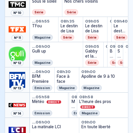
Sous le soleil
Nos chers voisins
Série
Série
N° 10
TFou
Le destin de Lisa
Le destin de Li
Top Inf
Le des
…
06h55
08h35
09h05
09h35
09h40
Top Info
TFou
Le destin
Le destin
…
Le
de Lisa
de Lisa
destin
de
Magazine
Série
Série
Série
N° 11
Lisa
Gulli up
Gabby et la m
Baby Bo
Baby B
Shak
Sh
…
06h00
09h05
09h30
09h35
09h45
09
Baby Born
Sha
Gulli up
Gabby
…
B
S
…
et la
a
h
maison
b
a
Magazine
Série
Série
Série
N° 12
magique
y
k
BFM Première
Face à face
Apolline de 9 à 
B
e
…
06h00
08h30
09h00
BFM
Face à
Apolline de 9 à 10
o
r
Première
face
r
M
n
o
Emission
Magazine
Magazine
N° 13
n
Météo
Météo des plages
Météo 9h
L'heure des pros
s
…
05h58
08h47
08h48
08h58
Météo des plages
Météo
…
M
L'heure des pros
t
DIRECT
é
e
DIRECT
t
r
Emission
Emission
Magazine
N° 14
é
La matinale LCI
En toute liberté
o
…
06h00
09h00
La matinale LCI
9
En toute liberté
h