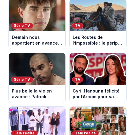
succède au National
étape entre La Voulte-
sur-Rhône et le Mont
Ventoux
Série TV
TV
Demain nous
Les Routes de
appartient en avance:
l’impossible : le périple
Samuel perd le
glacial d’une famille
contrôle. Episode du 10
nomade en Mongolie
août 2026.
Série TV
TV
Plus belle la vie en
Cyril Hanouna félicité
avance : Patrick
par l’Arcom pour sa
Nebout est-il mort ?
maîtrise de l’antenne
Episode du 10 août
face aux propos de
2026 (spoiler)
Delphine Wespiser sur
le cancer
Télé réalité
Télé réalité