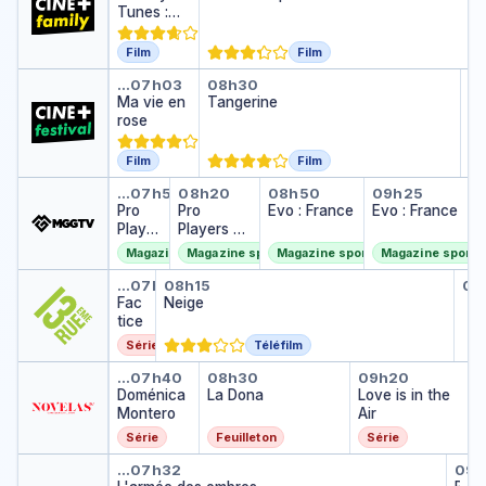
Tunes :
i
Daffy et
n
Porky
e
Film
Film
sauvent le
Ma vie en rose
Tangerine
Pr
…
07h03
08h30
0
monde
Pr
Ma vie en
Tangerine
…
rose
Film
Film
Pro Players by Brak
Pro Players by Brak
Evo : France
Evo : Fra
…
07h50
08h20
08h50
09h25
Pro
Pro
Evo : France
Evo : France
Player
Players by
s by
Brak
Magazine sportif
Magazine sportif
Magazine sportif
Magazine sportif
Brak
Factice
Neige
Cr
…
07h30
08h15
09
Cro
Fac
Neige
…
tice
Série
Téléfilm
Doménica Montero
La Dona
Love is in t
…
07h40
08h30
09h20
Doménica
La Dona
Love is in the
Montero
Air
Série
Feuilleton
Série
L'armée des ombres
Bl
…
07h32
09h