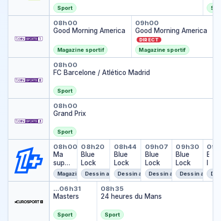
s
n
Sport
Spo
t
Good Morning America
Good Morning A
H
08h00
09h00
Good Morning America
Good Morning America
a
m
DIRECT
/
Magazine sportif
Magazine sportif
C
FC Barcelone / Atlético Madrid
h
08h00
FC Barcelone / Atlético Madrid
e
l
s
Sport
e
Grand Prix
08h00
a
Grand Prix
Sport
Ma super Ligue 1
Blue Lock
Blue Lock
Blue Lock
Blue Loc
Blu
08h00
08h20
08h44
09h07
09h30
09h
Ma
Blue
Blue
Blue
Blue
B
super
Lock
Lock
Lock
Lock
l
Ligue
u
Magazine
Dessin animé
Dessin animé
Dessin animé
Dessin animé
Des
1
e
Masters
24 heures du Mans
L
…
06h31
08h35
Masters
24 heures du Mans
o
c
k
Sport
Sport