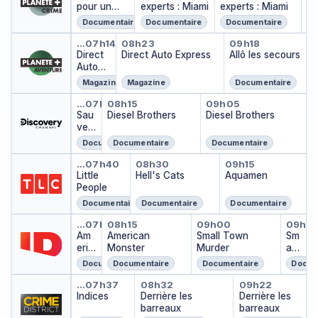
pour un
experts : Miami
experts : Miami
crime
Documentaire
Documentaire
Documentaire
Direct Auto Express
Direct Auto Express
Allô les sec
…
07h14
08h23
09h18
Direct
Direct Auto Express
Allô les secours
Auto
Expres
Magazine
Magazine
Documentaire
s
Sauveurs de trésors
Diesel Brothers
Diesel Brother
…
07h30
08h15
09h05
Sau
Diesel Brothers
Diesel Brothers
veu
rs
Documentaire
Documentaire
Documentaire
de
Little People
Hell's Cats
Aquamen
trés
…
07h40
08h30
09h15
ors
Little
Hell's Cats
Aquamen
People
Documentaire
Documentaire
Documentaire
American Monster
American Monster
Small Town Mur
Smal
…
07h30
08h15
09h00
09h4
Am
American
Small Town
Sm
eric
Monster
Murder
all
an
To
Documentaire
Documentaire
Documentaire
Docum
Mo
wn
Indices
Derrière les barreaux
Derrière l
nst
Mu
…
07h37
08h32
09h22
er
Indices
Derrière les
Derrière les
rde
barreaux
barreaux
r