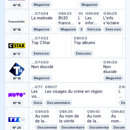
D
Magazine
Magazine
N° 15
I
R
La matinale
8h30 franceinfo
Le journal
Les informés 
L'info s'
E
…
07h54
08h33
08h58
09h06
09h29
C
T
La matinale
8h30
L
Les
L'info
francein
e
inform
s'éclaire
fo
j
és du
Magazine
Magazine
Emission
Emission
Emission
N° 16
o
matin
Top CStar
Top albums
To
u
…
07h52
08h53
09
To
Top CStar
Top albums
r
…
n
a
Emission
Emission
N° 17
l
Non élucidé
Non éluc
…
07h50
09h30
Non élucidé
Non
élucidé
Magazine
Magazine
N° 18
Les visages du crime
Les visages du crime en ré
Les 
…
07h16
08h17
09h4
Les
Les visages du crime en région
L
visa
e
ges
s
Documentaire
Documentaire
Docu
N° 19
du
vi
Au nom de la vérité
Au nom de la vérité
Au nom de la vérité
Au nom de la 
Au nom
crim
s
…
07h35
08h05
08h35
09h10
09h40
Au nom de la vérité
e
…
Au nom
Au nom de
Au nom
Au
a
de la
la vérité
de la
nom
g
vérité
vérité
de la
e
Documentaire
Documentaire
Documentaire
Document
N° 20