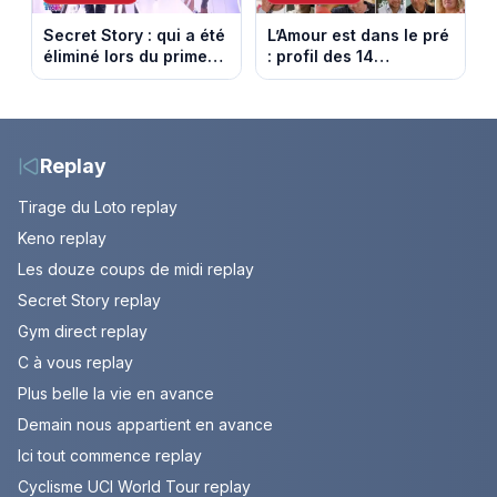
Secret Story : qui a été
L’Amour est dans le pré
éliminé lors du prime
: profil des 14
du 6 août 2026 sur
agriculteurs, speed
TMC ?
dating inédit et de
nouvelles histoires
d’amour
Replay
Tirage du Loto replay
Keno replay
Les douze coups de midi replay
Secret Story replay
Gym direct replay
C à vous replay
Plus belle la vie en avance
Demain nous appartient en avance
Ici tout commence replay
Cyclisme UCI World Tour replay