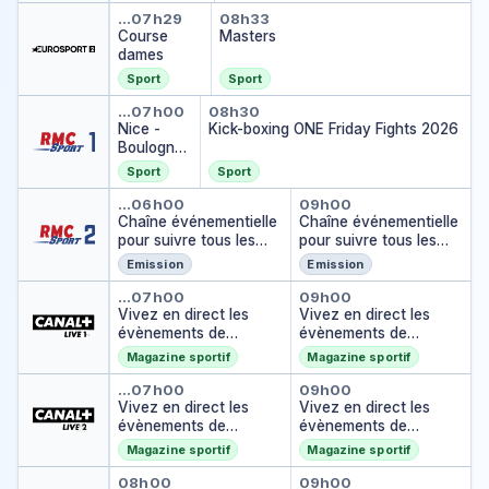
Course dames
Masters
…
07h29
08h33
Course
Masters
dames
Sport
Sport
Nice - Boulogne-Billancourt
Kick-boxing ONE Friday
…
07h00
08h30
Nice -
Kick-boxing ONE Friday Fights 2026
Boulogne-
Billancour
Sport
Sport
t
Chaîne événementielle pour sui
Chaîne événemen
…
06h00
09h00
Chaîne événementielle
Chaîne événementielle
pour suivre tous les
pour suivre tous les
matches en direct
matches en direct
Emission
Emission
Vivez en direct les évènemen
Vivez en direct
…
07h00
09h00
Vivez en direct les
Vivez en direct les
évènements de
évènements de
CANAL+
CANAL+
Magazine sportif
Magazine sportif
Vivez en direct les évènemen
Vivez en direct
…
07h00
09h00
Vivez en direct les
Vivez en direct les
évènements de
évènements de
CANAL+
CANAL+
Magazine sportif
Magazine sportif
Vivez en direct les évènemen
Vivez en direct
08h00
09h00