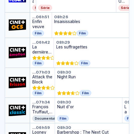
ol
a
O
eil
v
Linz
Série
Série
Série
a
Enfin veuve
Insaisissables
r
…
06h51
08h26
r
Enfin
Insaisissables
o
veuve
Film
Film
La dernière lettre de son aman
Les suffragettes
…
06h42
08h29
La
Les suffragettes
dernière
lettre de
son
Film
Film
amant
Attack the Block
Night Run
…
07h03
08h30
Attack the
Night Run
Block
Film
Film
François Truffaut, le tourbillon 
Nuit d'or
La 
…
07h34
08h30
09h
François
Nuit d'or
L
Truffaut,
a
le
p
Documentaire
Film
Film
tourbillon
i
Looney Tunes : Daffy et Porky
Barbershop : The Next 
de la vie
s
…
06h59
08h30
Looney
Barbershop : The Next Cut
c