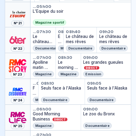
vérité
s
L'Equipe du soir
d
…
05h00
L'Equipe du soir
u
cr
im
Magazine sportif
N° 21
e
Le château de mes rêves
Education : une questio
Le château de mes r
Le château
…
07h30
08h30
08h40
09h20
e
Le
E
Le château de
Le château de
n
château
d
mes rêves
mes rêves
ré
de mes
u
gi
Documentaire
Magazine
Documentaire
Documentaire
N° 22
rêves
c
o
Apolline matin
Le morning - le supplé
Les grandes gu
a
…
07h00
08h30
09h00
n
Apolline
ti
Le
Les grandes gueules
matin
o
morning -
DIRECT
n
le
DIRECT
Magazine
Magazine
Emission
N° 23
:
suppléme
Faites entrer l'accusé
Seuls face à l'Alaska
Seuls face à l'
u
nt
…
06h45
08h10
09h05
F
Seuls face à l'Alaska
n
Seuls face à l'Alaska
DIRECT
ai
e
t
q
Magazine
Documentaire
Documentaire
N° 24
e
u
Good Morning Business
Le zoo du Bronx
s
e
…
06h00
09h00
e
Good Morning
s
Le zoo du Bronx
n
Business
ti
DIRECT
tr
o
Magazine
Documentaire
N° 25
e
n
Caméra café
r
,
…
07h00