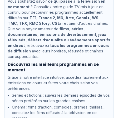
Vous souhaitez savoir
ce qui passe à la télévision en
u
r
Ravel
ce moment
t
? Consultez notre guide TV mis à jour en
continu pour découvrir les programmes actuellement
diffusés sur
TF1
,
France 2
,
M6
,
Arte
,
Canal+
,
W9
,
TMC
,
TFX
,
RMC Story
,
CStar
et bien d'autres chaînes.
Que vous soyez amateur de
films, séries,
documentaires, émissions de divertissement, jeux
télévisés, débats d’actualité ou événements sportifs
en direct
, retrouvez ici
tous les programmes en cours
de diffusion
avec leurs horaires, résumés et chaînes
correspondantes.
Découvrez les meilleurs programmes en ce
moment
Grâce à notre interface intuitive, accédez facilement aux
émissions en cours et faites votre choix selon vos
préférences :
Séries et fictions : suivez les derniers épisodes de vos
séries préférées sur les grandes chaînes.
Cinéma : films d’action, comédies, drames, thrillers…
consultez les films diffusés à la télévision en ce