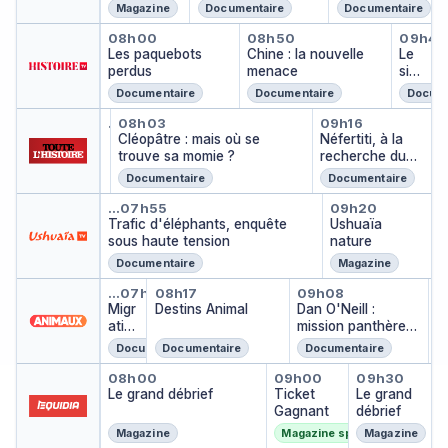
Magazine
Documentaire
Documentaire
Les paquebots perdus
Chine : la nouvell
Le si
08h00
08h50
09h45
Les paquebots
Chine : la nouvelle
Le
perdus
menace
siè
cle
Documentaire
Documentaire
Docume
de
Simonne Mathieu, une combat
Cléopâtre : mais où se trouve
Néfertiti, 
l'As
…
08h03
07h09
09h16
Simonne Mathieu, une combattante
…
Cléopâtre : mais où se
Néfertiti, à la
ie
trouve sa momie ?
recherche du
tombeau perdu
Documentaire
Documentaire
Trafic d'éléphants, enquête so
Ushuaïa na
…
07h55
09h20
Trafic d'éléphants, enquête
Ushuaïa
sous haute tension
nature
Documentaire
Magazine
Migrations secrètes
Destins Animal
Dan O'Neill : 
A
…
07h22
08h17
09h08
0
An
Migr
Destins Animal
Dan O'Neill :
…
atio
mission panthères
ns
des neiges
Documentaire
Documentaire
Documentaire
secr
Le grand débrief
Ticket Gagnant
Le grand
ètes
08h00
09h00
09h30
Le grand débrief
Ticket
Le grand
Gagnant
débrief
Magazine
Magazine sportif
Magazine