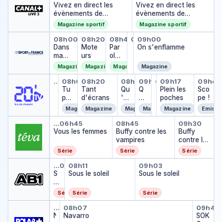
Vivez en direct les
Vivez en direct les
évènements de
évènements de
CANAL+
CANAL+
Magazine sportif
Magazine sportif
Dans ma fédé
Moteurs
Paroles de président
Esprit Sport
On s'enflamme
08h00
08h20
08h40
08h55
09h00
Esprit Sport
Dans
Mote
Par
…
On s'enflamme
ma
urs
oles
fédé
de
Magazine sportif
Magazine sportif
Magazine sportif
Magazine
pré
Tu peux pas test
Tu peux pas test
Tant d'écrans
Qu'est ce que tu f
Qu'est ce que t
Agenda Sco
Plein les p
Scop
side
…
07h53
08h06
08h20
08h49
09h02
09h14
09h17
09h44
Tu peux pas test
Agenda Scope
…
Tu
Tant
nt
Qu
Q
…
Plein les
Sco
peu
d'écrans
'es
u'
poches
pe !
x
t
es
Magazine
Magazine
Magazine
Magazine
Magazine
Emissi
pas
ce
t
Vous les femmes
Buffy contre les va
Buffy co
tes
qu
ce
…
06h45
08h45
09h30
Vous les femmes
t
Buffy contre les
e
qu
Buffy
vampires
tu
e
contre les
foo
tu
vampires
Série
Série
Série
d ?
fo
Sous le soleil
Sous le soleil
Sous le soleil
od
…
07h19
08h11
09h03
S
Sous le soleil
?
Sous le soleil
o
u
Série
Série
Série
s
Navarro
Navarro
SOKO
le
…
06h39
08h07
09h44
s
N
Navarro
SOK