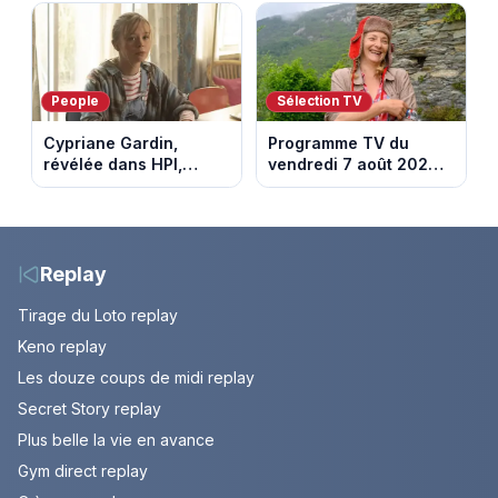
chalet part en fumée
son pouvoir
People
Sélection TV
Cypriane Gardin,
Programme TV du
révélée dans HPI,
vendredi 7 août 2026 :
lance une cagnotte
notre sélection pour
après des difficultés
votre soirée télé
financières
Replay
Tirage du Loto replay
Keno replay
Les douze coups de midi replay
Secret Story replay
Plus belle la vie en avance
Gym direct replay