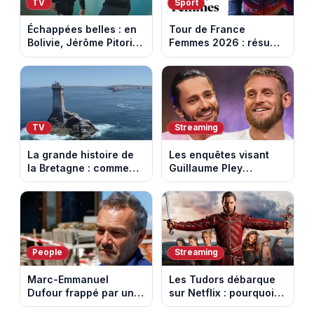
TV
Sport
Échappées belles : en
Tour de France
Bolivie, Jérôme Pitorin
Femmes 2026 : résumé
découvre un pays où
vidéo de la 7e étape
chaque sommet se
avec l'ascension du
mérite
Mont Ventoux
TV
Streaming
La grande histoire de
Les enquêtes visant
la Bretagne : comment
Guillaume Pley
les Bretons ont
poussent Ragnar Le
défendu leur culture
Breton à quitter la
au fil des décennies
tournée Legend
People
Streaming
Marc-Emmanuel
Les Tudors débarque
Dufour frappé par un
sur Netflix : pourquoi la
terrible incendie : son
série n’a rien perdu de