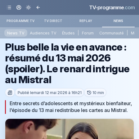
TV-programme
.com
PROGRAMME TV
TV DIRECT
REPLAY
NEWS
|
|
News TV
Audiences TV
Études
Forum
Communauté
Mét
Plus belle la vie en avance :
résumé du 13 mai 2026
(spoiler). Le renard intrigue
au Mistral
Publié le
mardi 12 mai 2026 à 16h21
10 min
Entre secrets d’adolescents et mystérieux bienfaiteur,
l’épisode du 13 mai redistribue les cartes au Mistral.