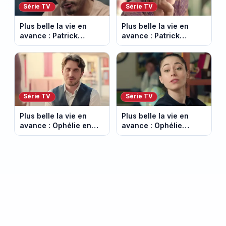
Série TV
Série TV
Plus belle la vie en
Plus belle la vie en
avance : Patrick
avance : Patrick
Nebout est-il mort ?
victime d’un malaise.
Episode du 10 août
Episode du 7 août
2026 (spoiler)
2026 (spoiler)
Série TV
Série TV
Plus belle la vie en
Plus belle la vie en
avance : Ophélie en
avance : Ophélie
danger. Episode du 6
avoue le meurtre
août 2026 (spoiler)
d’Hugo. Episode du 5
août 2026 (spoiler)