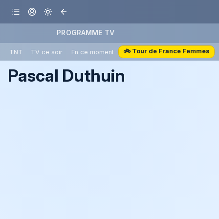
PROGRAMME TV
🚲 Tour de France Femmes
TNT
TV ce soir
En ce moment
Pascal Duthuin