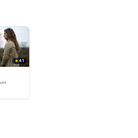
★
4.1
ues