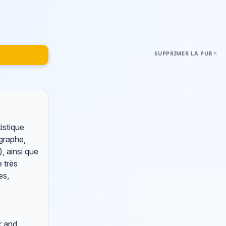
SUPPRIMER LA PUB
istique
graphe,
, ainsi que
e très
es,
r and