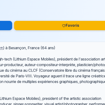
Favoris
 ♒
) à Besançon, France (64 ans)
tech (Lithium Espace Mobiles), président de l'association art
producteur, auteur-compositeur-interprète, plasticien/photo
que du cinéma au CLCF (Conservatoire libre du cinéma français)
versité de Paris-VIII. Voyageur aguerri il trace une ligne créatric
on nourrie de multiples expériences graphiques, photographiqu
hium Espace Mobiles), president of the artistic association
cer, singer-songwriter, visual artist/photographer, performe