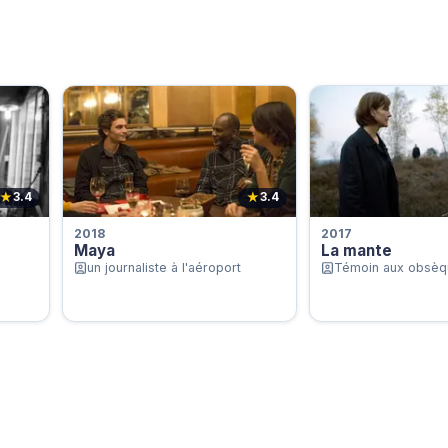
★
★
3.4
3.4
2018
2017
Maya
La mante
un journaliste à l'aéroport
Témoin aux obsèq