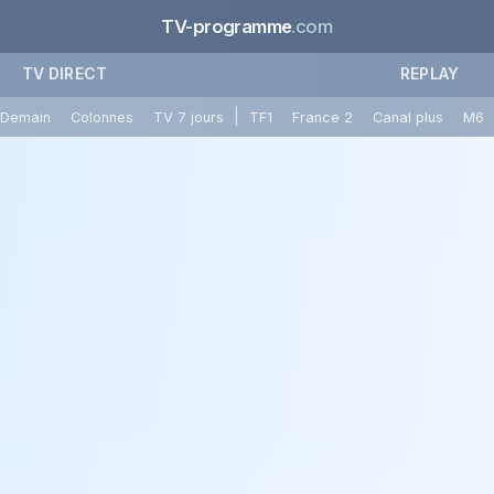
TV-programme
.com
TV DIRECT
REPLAY
|
Demain
Colonnes
TV 7 jours
TF1
France 2
Canal plus
M6