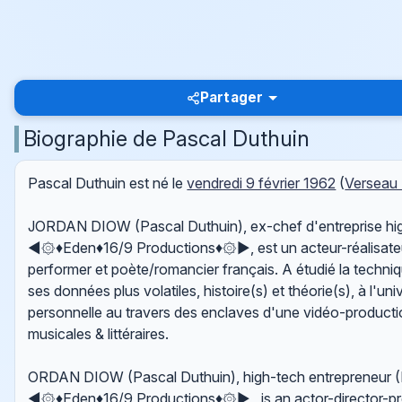
Partager
Biographie de Pascal Duthuin
Pascal Duthuin est né le
vendredi 9 février 1962
(
Verseau
JORDAN DIOW (Pascal Duthuin), ex-chef d'entreprise high-
◄۞♦Eden♦16/9 Productions♦۞►, est un acteur-réalisateur-
performer et poète/romancier français. A étudié la techni
ses données plus volatiles, histoire(s) et théorie(s), à l'uni
personnelle au travers des enclaves d'une vidéo-producti
musicales & littéraires.
ORDAN DIOW (Pascal Duthuin), high-tech entrepreneur (Lit
◄۞♦Eden♦16/9 Productions♦۞► , is an actor-director-produ