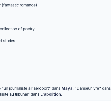
ry (fantastic romance)
ollection of poetry
t stories
 "un journaliste à l'aéroport" dans
Maya
, "Danseur ivre" dan
aliste au tribunal" dans
L'abolition
.