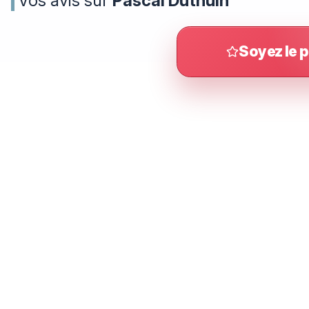
Vos avis sur
Pascal Duthuin
Soyez le p