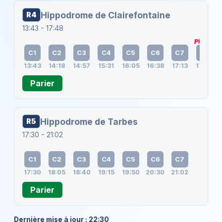
Hippodrome de Clairefontaine
R4
13:43 - 17:48
5
Pick
C1
C2
C3
C4
C5
C6
C7
C8
13:43
14:18
14:57
15:31
16:05
16:38
17:13
17:48
Parier
Hippodrome de Tarbes
R5
17:30 - 21:02
C1
C2
C3
C4
C5
C6
C7
17:30
18:05
18:40
19:15
19:50
20:30
21:02
Parier
Dernière mise à jour : 22:30