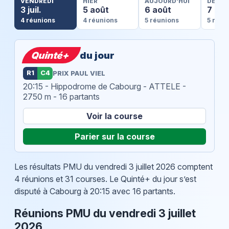
VENDREDI
HIER
AUJOURD'HUI
DEMA
3 juil.
5 août
6 août
7 aoû
4 réunions
4 réunions
5 réunions
5 réun
Quinté+
du jour
R1
C4
PRIX PAUL VIEL
20:15 - Hippodrome de Cabourg - ATTELE -
2750 m - 16 partants
Voir la course
Parier sur la course
Les résultats PMU du
vendredi 3 juillet 2026
comptent
4 réunions et 31 courses. Le Quinté+ du jour s’est
disputé à Cabourg à 20:15 avec 16 partants.
Réunions PMU du
vendredi 3 juillet
2026