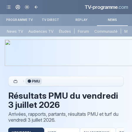
TV-programme
.com
PROGRAMME TV
TV DIRECT
REPLAY
NEWS
|
|
News TV
Audiences TV
Études
Forum
Communauté
Mét
🟢 PMU
Résultats PMU du
vendredi
3 juillet 2026
Arrivées, rapports, partants, résultats PMU et turf du
vendredi 3 juillet 2026
.