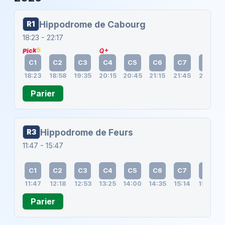
Hippodrome de Cabourg
R1
18:23 - 22:17
5
Q+
Pick
C1
C2
C3
C4
C5
C6
C7
C8
18:23
18:58
19:35
20:15
20:45
21:15
21:45
22:17
Parier
Hippodrome de Feurs
R3
11:47 - 15:47
C1
C2
C3
C4
C5
C6
C7
C8
11:47
12:18
12:53
13:25
14:00
14:35
15:14
15:47
Parier