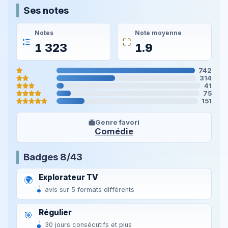
Ses notes
Notes
Note moyenne
1 323
1.9
742
314
41
75
151
Genre favori
Comédie
Badges 8/43
Explorateur TV
🌍
avis sur 5 formats différents
Régulier
🎯
30 jours consécutifs et plus