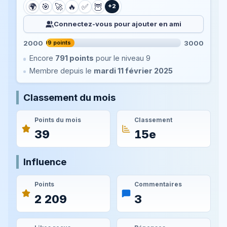
🌍
🎯
🚀
🔥
✅
🦉
+2
Connectez-vous pour ajouter en ami
2000
3000
2 209 points
Encore
791 points
pour le niveau 9
Membre depuis le
mardi 11 février 2025
Classement du mois
Points du mois
Classement
39
15e
Influence
Points
Commentaires
2 209
3