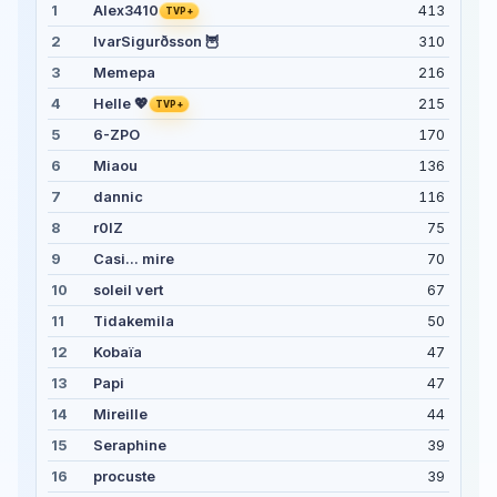
1
413
Alex3410
TVP+
2
IvarSigurðsson 🦉
310
3
Memepa
216
4
215
Helle 💖
TVP+
5
6-ZPO
170
6
Miaou
136
7
dannic
116
8
r0lZ
75
9
Casi... mire
70
10
soleil vert
67
11
Tidakemila
50
12
Kobaïa
47
13
Papi
47
14
Mireille
44
15
Seraphine
39
16
procuste
39