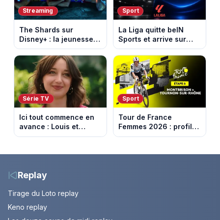
Streaming
Sport
The Shards sur
La Liga quitte beIN
Disney+ : la jeunesse
Sports et arrive sur
dorée de Los Angeles
DAZN et Disney+ en
face à un tueur dans
France
les années 80
Série TV
Sport
Ici tout commence en
Tour de France
avance : Louis et
Femmes 2026 : profil
Jasmine enfin en
et horaires de la 6e
couple. Episode du 7
étape entre
août 2026 (spoiler)
Montbrison et
Tournon-sur-Rhône
Replay
Tirage du Loto replay
Keno replay