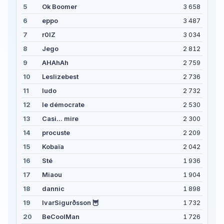
5
Ok Boomer
3 658
6
eppo
3 487
7
r0lZ
3 034
8
Jego
2 812
9
AHAhAh
2 759
10
Leslizebest
2 736
11
ludo
2 732
12
le démocrate
2 530
13
Casi... mire
2 300
14
procuste
2 209
15
Kobaïa
2 042
16
Sté
1 936
17
Miaou
1 904
18
dannic
1 898
19
IvarSigurðsson 🦉
1 732
20
BeCoolMan
1 726