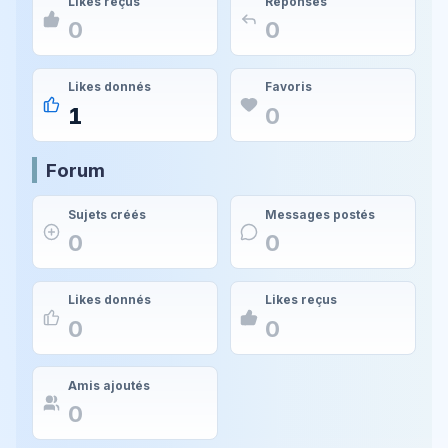
Likes reçus
Réponses
0
0
Likes donnés
Favoris
1
0
Forum
Sujets créés
Messages postés
0
0
Likes donnés
Likes reçus
0
0
Amis ajoutés
0