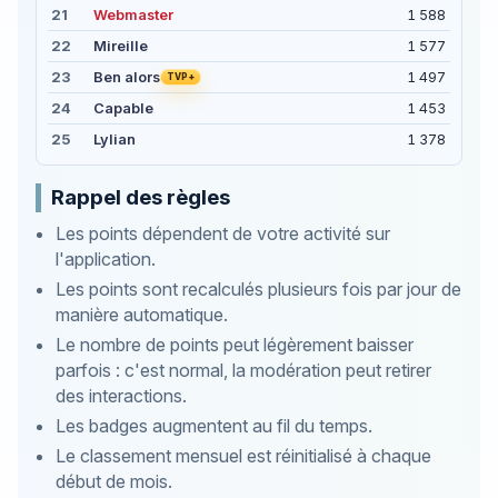
21
Webmaster
1 588
22
Mireille
1 577
23
1 497
Ben alors
TVP+
24
Capable
1 453
25
Lylian
1 378
Rappel des règles
Les points dépendent de votre activité sur
l'application.
Les points sont recalculés plusieurs fois par jour de
manière automatique.
Le nombre de points peut légèrement baisser
parfois : c'est normal, la modération peut retirer
des interactions.
Les badges augmentent au fil du temps.
Le classement mensuel est réinitialisé à chaque
début de mois.