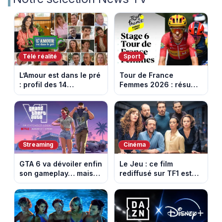
Télé réalité
Sport
L’Amour est dans le pré
Tour de France
: profil des 14
Femmes 2026 : résumé
agriculteurs, speed
vidéo de la 6e étape
dating inédit et de
entre Montbrison et
nouvelles histoires
Tournon-sur-Rhône
d’amour
Streaming
Cinéma
GTA 6 va dévoiler enfin
Le Jeu : ce film
son gameplay… mais
rediffusé sur TF1 est
d’abord sur Netflix
adapté d’un succès
italien devenu un
phénomène mondial