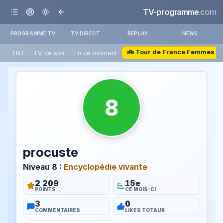
TV-programme
.com
PROGRAMME TV
TV DIRECT
REPLAY
NEWS
🚲 Tour de France Femmes
TNT
TV ce soir
En ce moment
8
procuste
Niveau 8 :
Encyclopédie vivante
2 209
15e
POINTS
CE MOIS-CI
3
0
COMMENTAIRES
LIKES TOTAUX