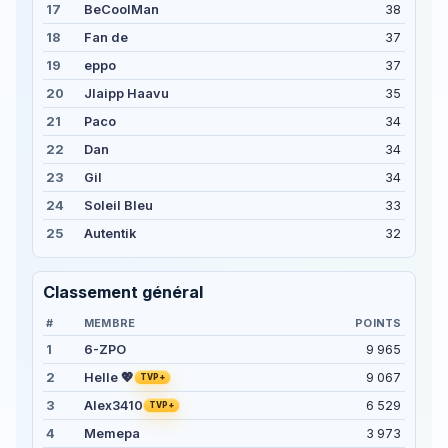
17
BeCoolMan
38
18
Fan de
37
19
eppo
37
20
Jlaipp Haavu
35
21
Paco
34
22
Dan
34
23
Gil
34
24
Soleil Bleu
33
25
Autentik
32
Classement général
#
MEMBRE
POINTS
1
6-ZPO
9 965
2
9 067
Helle 💖
TVP+
3
6 529
Alex3410
TVP+
4
Memepa
3 973