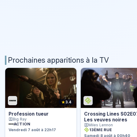
Prochaines apparitions à la TV
★
3.4
Profession tueur
Crossing Lines S02E0
Big Ray
Les veuves noires
ACTION
Miles Lennon
13ÈME RUE
Vendredi 7 août à 22h17
Samedi 8 août à 00h40