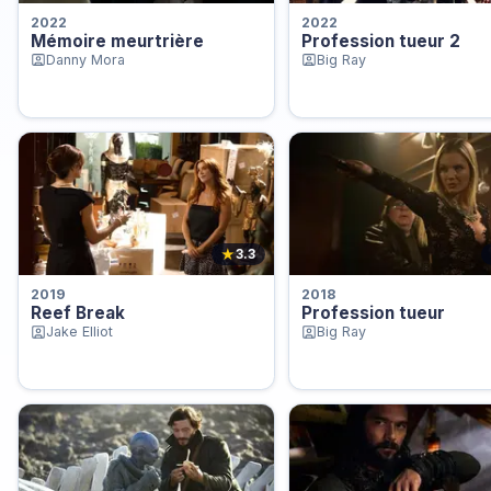
2022
2022
Mémoire meurtrière
Profession tueur 2
Danny Mora
Big Ray
★
3.3
2019
2018
Reef Break
Profession tueur
Jake Elliot
Big Ray