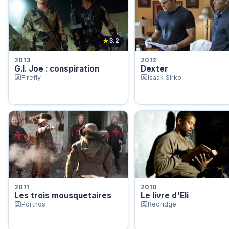
★
3.2
2013
2012
G.I. Joe : conspiration
Dexter
Firefly
Isaak Sirko
2011
2010
Les trois mousquetaires
Le livre d'Eli
Porthos
Redridge