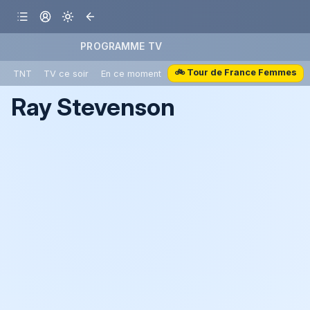
PROGRAMME TV
🚲 Tour de France Femmes
TNT
TV ce soir
En ce moment
Ray Stevenson