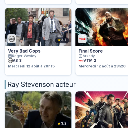
★
3.7
Very Bad Cops
Final Score
Roger Wesley
Arkady
AB 3
VTM 2
Mercredi 12 août à 20h15
Mercredi 12 août à 23h20
Ray Stevenson acteur
★
3.2