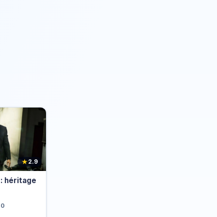
★
2.9
: héritage
10