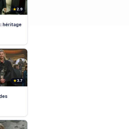
★
2.9
: héritage
★
3.7
 des