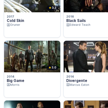
★
3.3
2017
2016
Cold Skin
Black Sails
Gruner
Edward Teach
★
3.0
2014
2014
Big Game
Divergente
Morris
Marcus Eaton