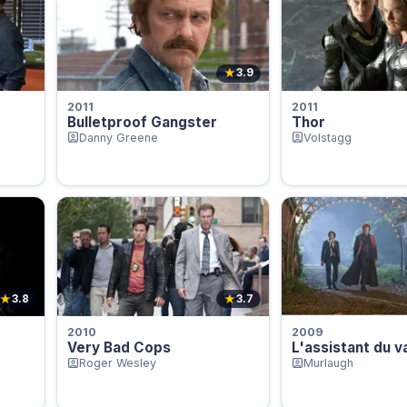
★
3.9
2011
2011
Bulletproof Gangster
Thor
Danny Greene
Volstagg
★
★
3.8
3.7
2010
2009
Very Bad Cops
L'assistant du 
Roger Wesley
Murlaugh