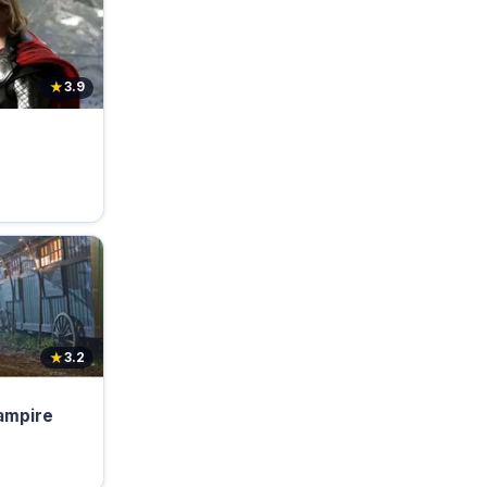
★
3.9
★
3.2
vampire