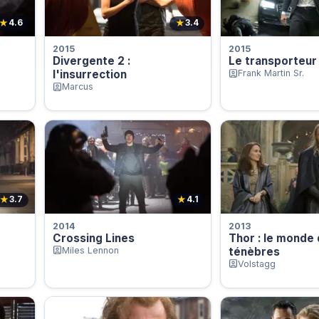
★
★
4.6
3.4
2015
2015
Divergente 2 :
Le transporteur 
l'insurrection
Frank Martin Sr.
Marcus
★
★
3.7
4.1
2014
2013
Crossing Lines
Thor : le monde
Miles Lennon
ténèbres
Volstagg