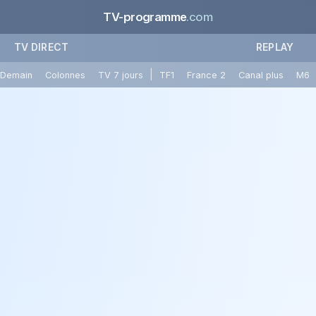
TV-programme
.com
TV DIRECT
REPLAY
|
Demain
Colonnes
TV 7 jours
TF1
France 2
Canal plus
M6