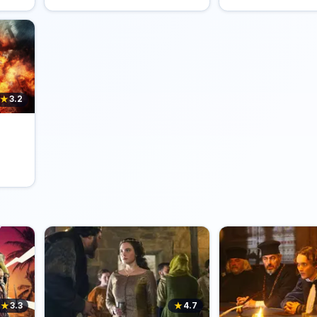
★
3.2
★
★
3.3
4.7