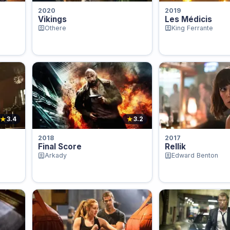
2020
2019
Vikings
Les Médicis
Othere
King Ferrante
★
★
3.4
3.2
2018
2017
Final Score
Rellik
Arkady
Edward Benton