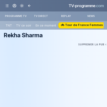
TV-programme
.com
PROGRAMME TV
TV DIRECT
REPLAY
NEWS
🚲 Tour de France Femmes
TNT
TV ce soir
En ce moment
Rekha Sharma
SUPPRIMER LA PUB