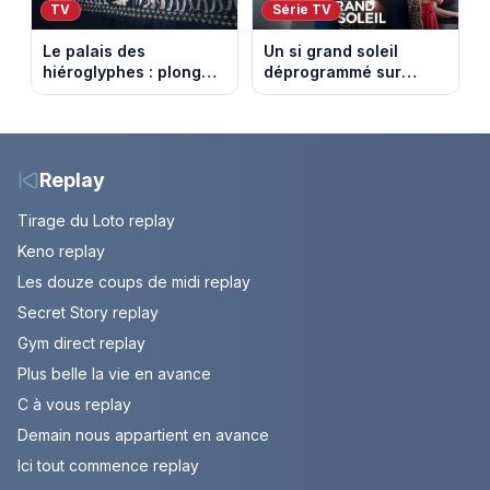
TV
Série TV
Le palais des
Un si grand soleil
hiéroglyphes : plongez
déprogrammé sur
dans la tombe
France 3 : cinq
égyptienne qui fascine
épisodes inédits
les archéologues
diffusés le 13 août
Replay
Tirage du Loto replay
Keno replay
Les douze coups de midi replay
Secret Story replay
Gym direct replay
Plus belle la vie en avance
C à vous replay
Demain nous appartient en avance
Ici tout commence replay