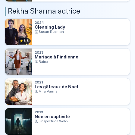
Rekha Sharma actrice
2024
Cleaning Lady
Susan Redman
★
3.8
2023
Mariage à l'indienne
Raina
2021
Les gâteaux de Noël
Mira Varma
2019
Née en captivité
l'inspectrice Webb