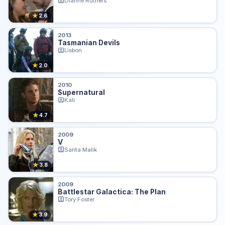
Dianne Ruthers
★
2.6
2013
Tasmanian Devils
Lisbon
★
2.0
2010
Supernatural
Kali
★
4.7
2009
V
Sarita Malik
★
3.8
2009
Battlestar Galactica: The Plan
Tory Foster
★
3.9