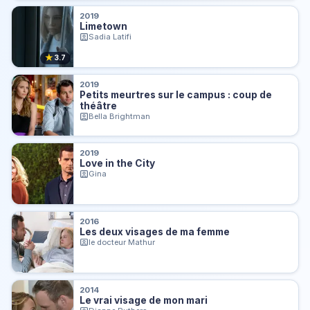
2019
Limetown
Sadia Latifi
★
3.7
2019
Petits meurtres sur le campus : coup de
théâtre
Bella Brightman
2019
Love in the City
Gina
2016
Les deux visages de ma femme
le docteur Mathur
2014
Le vrai visage de mon mari