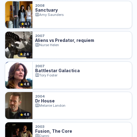
2008
Sanctuary
Amy Saunders
★
4.1
2007
Aliens vs Predator, requiem
Nurse Helen
★
2.6
2007
Battlestar Galactica
Tory Foster
★
4.8
2004
Dr House
Melanie Landon
★
4.8
2003
Fusion, The Core
Danni