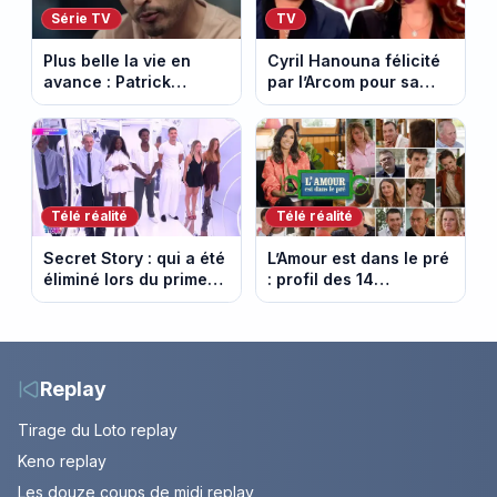
Série TV
TV
Plus belle la vie en
Cyril Hanouna félicité
avance : Patrick
par l’Arcom pour sa
Nebout est-il mort ?
maîtrise de l’antenne
Episode du 10 août
face aux propos de
2026 (spoiler)
Delphine Wespiser sur
le cancer
Télé réalité
Télé réalité
Secret Story : qui a été
L’Amour est dans le pré
éliminé lors du prime
: profil des 14
du 6 août 2026 sur
agriculteurs, speed
TMC ?
dating inédit et de
nouvelles histoires
d’amour
Replay
Tirage du Loto replay
Keno replay
Les douze coups de midi replay