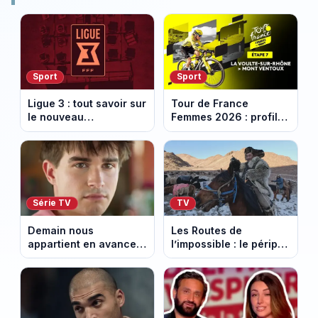
Sport
Sport
Ligue 3 : tout savoir sur
Tour de France
le nouveau
Femmes 2026 : profil
championnat qui
et horaires de la 7e
succède au National
étape entre La Voulte-
sur-Rhône et le Mont
Ventoux
Série TV
TV
Demain nous
Les Routes de
appartient en avance:
l’impossible : le périple
Samuel perd le
glacial d’une famille
contrôle. Episode du 10
nomade en Mongolie
août 2026.