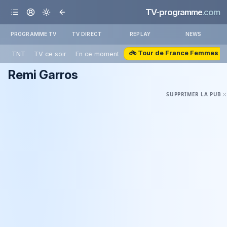
TV-programme
.com
PROGRAMME TV
TV DIRECT
REPLAY
NEWS
🚲 Tour de France Femmes
TNT
TV ce soir
En ce moment
Remi Garros
SUPPRIMER LA PUB