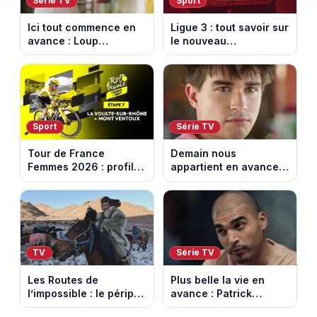
Série TV
Sport
Ici tout commence en
Ligue 3 : tout savoir sur
avance : Loup
le nouveau
découvre la trahison
championnat qui
de Bianca. Episode du
succède au National
10 août 2026 (spoiler)
Sport
Série TV
Tour de France
Demain nous
Femmes 2026 : profil
appartient en avance:
et horaires de la 7e
Samuel perd le
étape entre La Voulte-
contrôle. Episode du 10
sur-Rhône et le Mont
août 2026.
Ventoux
TV
Série TV
Les Routes de
Plus belle la vie en
l’impossible : le périple
avance : Patrick
glacial d’une famille
Nebout est-il mort ?