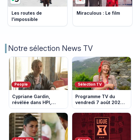
Les routes de
Miraculous : Le film
l'impossible
Notre sélection News TV
People
Sélection TV
Cypriane Gardin,
Programme TV du
révélée dans HPI,
vendredi 7 août 2026 :
lance une cagnotte
notre sélection pour
après des difficultés
votre soirée télé
financières