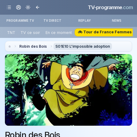
TV-programme
.com
PROGRAMME TV
TV DIRECT
REPLAY
NEWS
🚲 Tour de France Femmes
TNT
TV ce soir
En ce moment
Robin des Bois
S01E10 L'impossible adoption
Robin des Bois