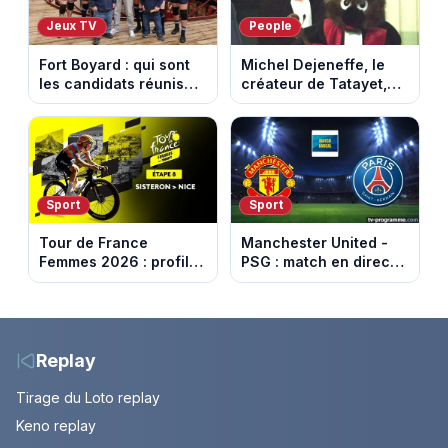
Jeux TV
People
Fort Boyard : qui sont
Michel Dejeneffe, le
les candidats réunis
créateur de Tatayet,
par Cyril Féraud ce
est mort à 77 ans
samedi 8 août 2026 ?
Sport
Sport
Tour de France
Manchester United -
Femmes 2026 : profil
PSG : match en direct
et horaires de la 8e
sur beIN Sports 1 à
étape entre Sisteron et
17h00
Nice
Replay
Tirage du Loto replay
Keno replay