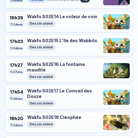
45min
Wakfu S02E14 Le voleur de voix
16h39
Dessin animé
24min
Wakfu S02E15 L'île des Wabbits
17h03
Dessin animé
24min
Wakfu S02E16 La fontaine
17h27
maudite
27min
Dessin animé
Wakfu S02E17 Le Conseil des
17h54
Douze
26min
Dessin animé
Wakfu S02E18 Cléophée
18h20
Dessin animé
24min