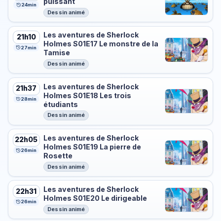
puissant
24min
Dessin animé
Les aventures de Sherlock
21h10
Holmes S01E17 Le monstre de la
27min
Tamise
Dessin animé
Les aventures de Sherlock
21h37
Holmes S01E18 Les trois
28min
étudiants
Dessin animé
Les aventures de Sherlock
22h05
Holmes S01E19 La pierre de
26min
Rosette
Dessin animé
Les aventures de Sherlock
22h31
Holmes S01E20 Le dirigeable
26min
Dessin animé