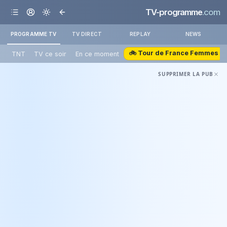
TV-programme
.com
PROGRAMME TV
TV DIRECT
REPLAY
NEWS
🚲 Tour de France Femmes
TNT
TV ce soir
En ce moment
SUPPRIMER LA PUB