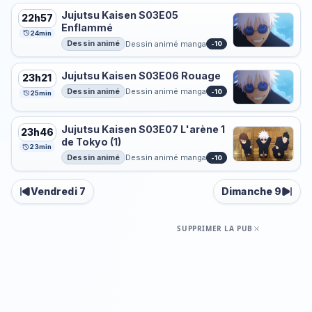
Jujutsu Kaisen S03E05
22h57
Enflammé
24min
Dessin animé
Dessin animé manga
-10
Jujutsu Kaisen S03E06 Rouage
23h21
Dessin animé
Dessin animé manga
-10
25min
Jujutsu Kaisen S03E07 L'arène 1
23h46
de Tokyo (1)
23min
Dessin animé
Dessin animé manga
-10
Vendredi 7
Dimanche 9
SUPPRIMER LA PUB