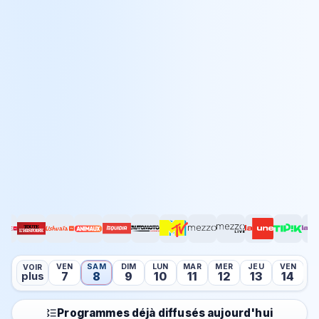
VEN
SAM
DIM
LUN
MAR
MER
JEU
VEN
S
VOIR
7
8
9
10
11
12
13
14
plus
Programmes déjà diffusés aujourd'hui