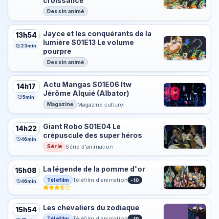
croissance
Dessin animé
Jayce et les conquérants de la
13h54
lumière S01E13 Le volume
23min
pourpre
Dessin animé
Actu Mangas S01E06 Itw
14h17
Jérôme Alquié (Albator)
5min
Magazine
Magazine culturel
Giant Robo S01E04 Le
14h22
crépuscule des super héros
46min
Série
Série d'animation
La légende de la pomme d'or
15h08
Téléfilm
Téléfilm d'animation
-10
46min
Les chevaliers du zodiaque
15h54
Téléfilm
Téléfilm d'animation
-10