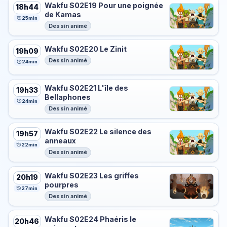
Wakfu S02E19 Pour une poignée
18h44
de Kamas
25min
Dessin animé
Wakfu S02E20 Le Zinit
19h09
Dessin animé
24min
Wakfu S02E21 L'île des
19h33
Bellaphones
24min
Dessin animé
Wakfu S02E22 Le silence des
19h57
anneaux
22min
Dessin animé
Wakfu S02E23 Les griffes
20h19
pourpres
27min
Dessin animé
Wakfu S02E24 Phaéris le
20h46