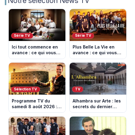
Notre sélection News TV
Série TV
Série TV
Ici tout commence en
Plus Belle La Vie en
avance : ce qui vous
avance : ce qui vous
attend la semaine du
attend la semaine du
10 au 14 août 2026
10 au 14 août 2026
(spoiler)
(spoiler)
Sélection TV
TV
Programme TV du
Alhambra sur Arte : les
samedi 8 août 2026 :
secrets du dernier
notre sélection pour
sultanat musulman
votre soirée télé
d’Espagne