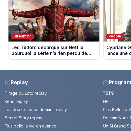
Streaming
People
Les Tudors débarque sur Netflix :
Cypriane G
pourquoi la série n’a rien perdu de
lance une 
son pouvoir
difficultés
Replay
Progra
Tirage du Loto replay
TBT9
Keno replay
HPI
Les douze coups de midi replay
Plus Belle La 
Secret Story replay
Demain Nous A
Plus belle la vie en avance
Un Si Grand So