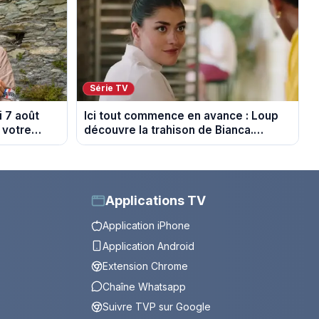
Série TV
 7 août
Ici tout commence en avance : Loup
 votre
découvre la trahison de Bianca.
Episode du 10 août 2026 (spoiler)
Applications TV
Application iPhone
Application Android
Extension Chrome
Chaîne Whatsapp
Suivre TVP sur Google