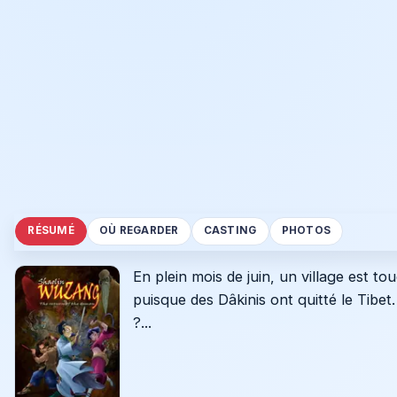
RÉSUMÉ
OÙ REGARDER
CASTING
PHOTOS
En plein mois de juin, un village est to
puisque des Dâkinis ont quitté le Tibet
?...