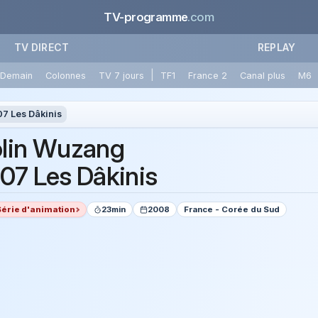
TV-programme
.com
TV DIRECT
REPLAY
|
Demain
Colonnes
TV 7 jours
TF1
France 2
Canal plus
M6
7 Les Dâkinis
lin Wuzang
07 Les Dâkinis
Série d'animation
23min
2008
France - Corée du Sud