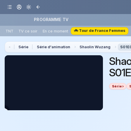
PROGRAMME TV
🚲 Tour de France Femmes
TNT
TV ce soir
En ce moment
Série
Série d'animation
Shaolin Wuzang
S01E0
Shao
S01E
Série