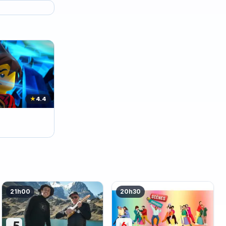
★
4.4
21h00
20h30