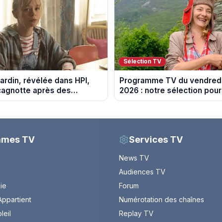
Sélection TV
ardin, révélée dans HPI,
Programme TV du vendredi
cagnotte après des
2026 : notre sélection pour
 financières
soirée télé
mmes TV
Services TV
News TV
Audiences TV
Vie
Forum
ppartient
Numérotation des chaînes
leil
Replay TV