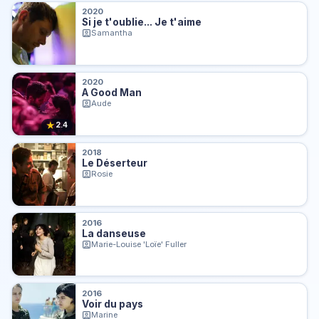
2020
Si je t'oublie... Je t'aime
Samantha
2020
A Good Man
Aude
★
2.4
2018
Le Déserteur
Rosie
2016
La danseuse
Marie-Louise 'Loïe' Fuller
2016
Voir du pays
Marine