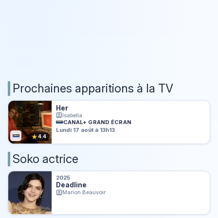
Prochaines apparitions à la TV
Her
Isabella
CANAL+ GRAND ÉCRAN
Lundi 17 août à 13h13
★
4.4
Soko actrice
2025
Deadline
Marion Beauvoir