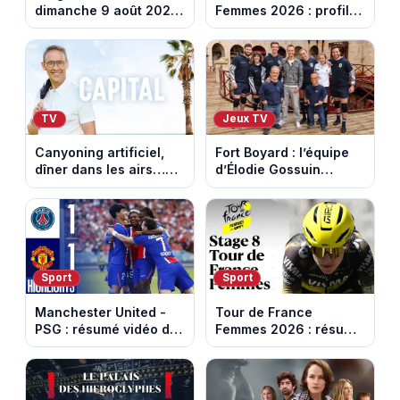
dimanche 9 août 2026
Femmes 2026 : profil
: notre sélection pour
et horaires de la
votre soirée télé
dernière étape à Nice
TV
Jeux TV
Canyoning artificiel,
Fort Boyard : l’équipe
dîner dans les airs…
d’Élodie Gossuin
les loisirs les plus fous
termine avec une belle
passés au crible dans
somme pour l'Unicef et
Capital
le Refuge
Sport
Sport
Manchester United -
Tour de France
PSG : résumé vidéo du
Femmes 2026 : résumé
match amical du 8 août
vidéo de la 9e étape
2026
entre Sisteron et Nice