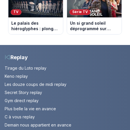
TV
Série TV
Le palais des
Un si grand soleil
hiéroglyphes : plongez
déprogrammé sur
dans la tombe
France 3 : cinq
égyptienne qui fascine
épisodes inédits
les archéologues
diffusés le 13 août
Replay
Tirage du Loto replay
Keno replay
Les douze coups de midi replay
Secret Story replay
Gym direct replay
Plus belle la vie en avance
C à vous replay
Demain nous appartient en avance