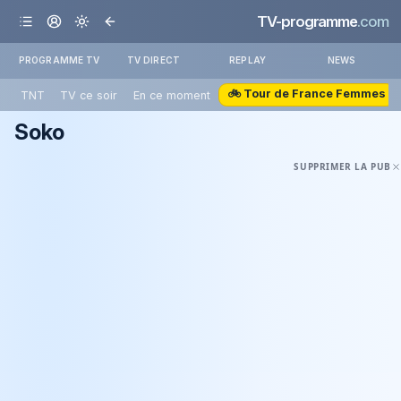
TV-programme
.com
PROGRAMME TV
TV DIRECT
REPLAY
NEWS
🚲 Tour de France Femmes
TNT
TV ce soir
En ce moment
Soko
SUPPRIMER LA PUB