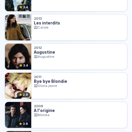
★
3.4
2013
Les interdits
Carole
2012
Augustine
Augustine
★
3.4
2011
Bye bye Blondie
Gloria jeune
★
2.9
2009
A l'origine
Monika
★
3.9