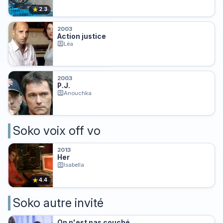
★
2.3
2003
Action justice
Léa
2003
P.J.
Anouchka
Soko voix off vo
2013
Her
Isabella
★
4.4
Soko autre invité
On n'est pas couché