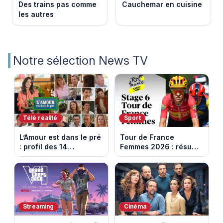
Des trains pas comme
Cauchemar en cuisine
les autres
Notre sélection News TV
Télé réalité
Sport
L’Amour est dans le pré
Tour de France
: profil des 14
Femmes 2026 : résumé
agriculteurs, speed
vidéo de la 6e étape
dating inédit et de
entre Montbrison et
nouvelles histoires
Tournon-sur-Rhône
d’amour
Streaming
Cinéma