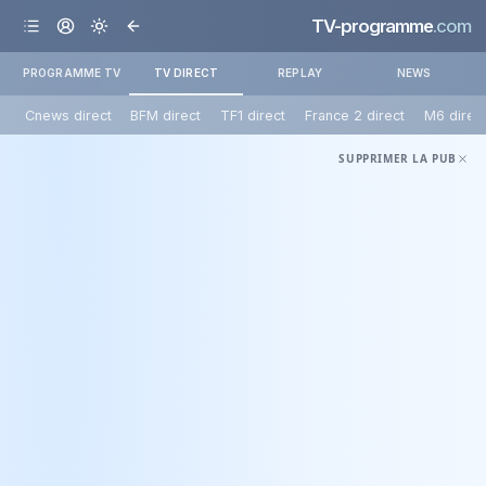
TV-programme
.com
PROGRAMME TV
TV DIRECT
REPLAY
NEWS
Cnews direct
BFM direct
TF1 direct
France 2 direct
M6 direc
SUPPRIMER LA PUB