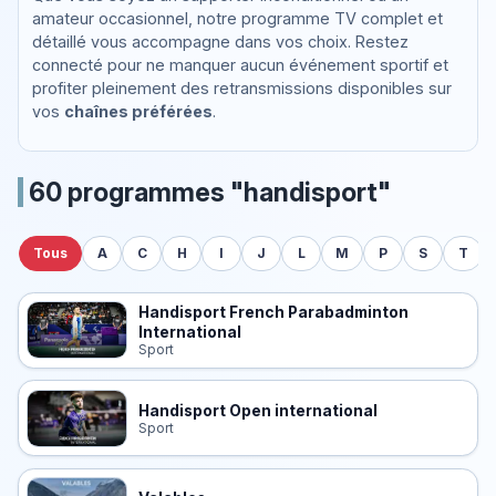
amateur occasionnel, notre programme TV complet et
détaillé vous accompagne dans vos choix. Restez
connecté pour ne manquer aucun événement sportif et
profiter pleinement des retransmissions disponibles sur
vos
chaînes préférées
.
60 programmes "handisport"
Tous
A
C
H
I
J
L
M
P
S
T
Handisport French Parabadminton
International
Sport
Handisport Open international
Sport