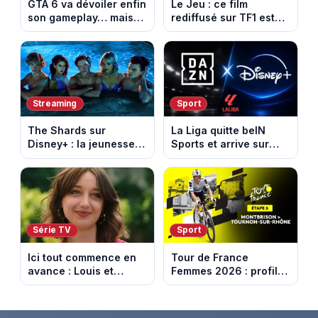
GTA 6 va dévoiler enfin
Le Jeu : ce film
son gameplay… mais
rediffusé sur TF1 est
d’abord sur Netflix
adapté d’un succès
italien devenu un
phénomène mondial
Streaming
Sport
The Shards sur
La Liga quitte beIN
Disney+ : la jeunesse
Sports et arrive sur
dorée de Los Angeles
DAZN et Disney+ en
face à un tueur dans
France
les années 80
Série TV
Sport
Ici tout commence en
Tour de France
avance : Louis et
Femmes 2026 : profil
Jasmine enfin en
et horaires de la 6e
couple. Episode du 7
étape entre
août 2026 (spoiler)
Montbrison et