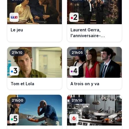
Le jeu
Laurent Gerra,
l'anniversaire-
événement
21h10
21h05
Tom et Lola
A trois on y va
21h00
21h10