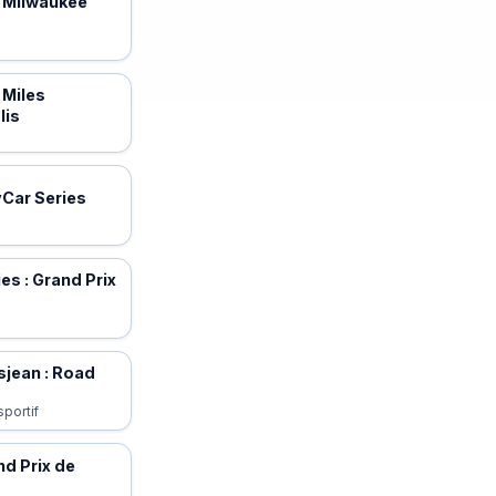
 Milwaukee
 Miles
lis
yCar Series
es : Grand Prix
jean : Road
portif
nd Prix de