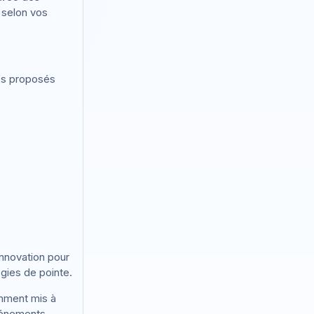
 selon vos
ifs proposés
innovation pour
gies de pointe.
amment mis à
événements