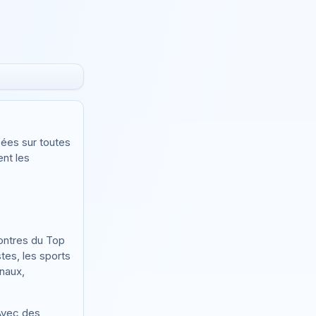
sées sur toutes
ent les
contres du Top
tes, les sports
onaux,
 Avec des