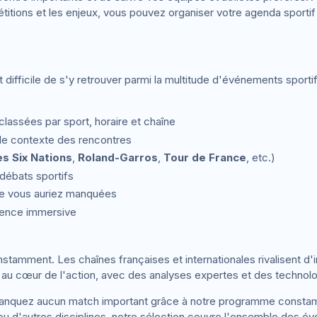
étitions et les enjeux, vous pouvez organiser votre agenda sportif
t difficile de s'y retrouver parmi la multitude d'événements sport
classées par sport, horaire et chaîne
t le contexte des rencontres
s Six Nations
,
Roland-Garros
,
Tour de France
, etc.)
débats sportifs
que vous auriez manquées
ience immersive
tamment. Les chaînes françaises et internationales rivalisent d'
 au cœur de l'action, avec des analyses expertes et des technolo
ne manquez aucun match important grâce à notre programme const
u d'autres disciplines, notre sélection couvre l'ensemble des 