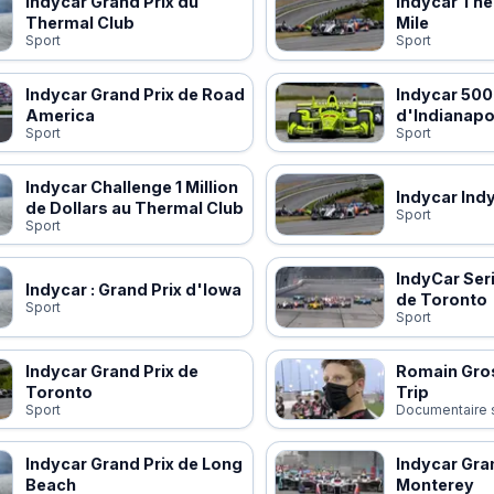
Indycar Grand Prix du
Indycar The
Thermal Club
Mile
Sport
Sport
Indycar Grand Prix de Road
Indycar 500
America
d'Indianapo
Sport
Sport
Indycar Challenge 1 Million
Indycar Ind
de Dollars au Thermal Club
Sport
Sport
IndyCar Seri
Indycar : Grand Prix d'Iowa
de Toronto
Sport
Sport
Indycar Grand Prix de
Romain Gros
Toronto
Trip
Sport
Documentaire s
Indycar Grand Prix de Long
Indycar Gra
Beach
Monterey