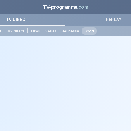
TV-programme
.com
TV DIRECT
REPLAY
|
t
W9 direct
Films
Séries
Jeunesse
Sport