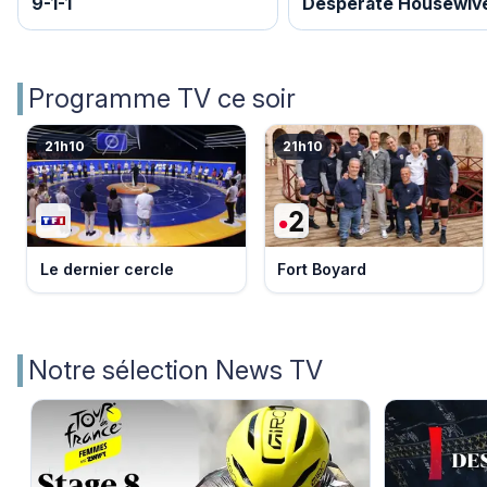
9-1-1
Desperate Housewiv
Programme TV ce soir
21h10
21h10
Le dernier cercle
Fort Boyard
Notre sélection News TV