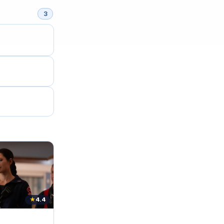
3
★
4.4