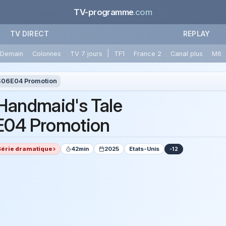
TV-programme
.com
TV DIRECT
REPLAY
|
Demain
Colonnes
TV 7 jours
TF1
France 2
Canal plus
M6
S06E04 Promotion
Handmaid's Tale
04 Promotion
Série dramatique
42min
2025
Etats-Unis
-12