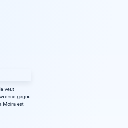
le veut
Lawrence gagne
à Moira est