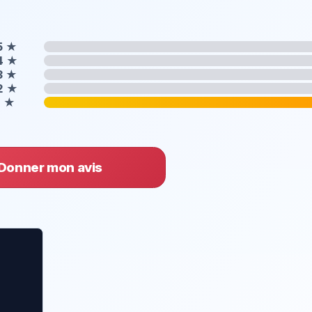
5
★
4
★
3
★
2
★
1
★
Donner mon avis