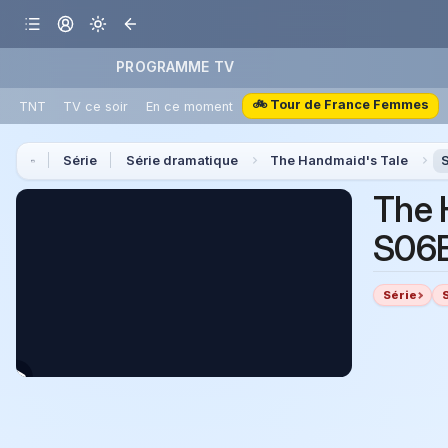
PROGRAMME TV
🚲 Tour de France Femmes
TNT
TV ce soir
En ce moment
Série
Série dramatique
The Handmaid's Tale
The 
S06E
Série