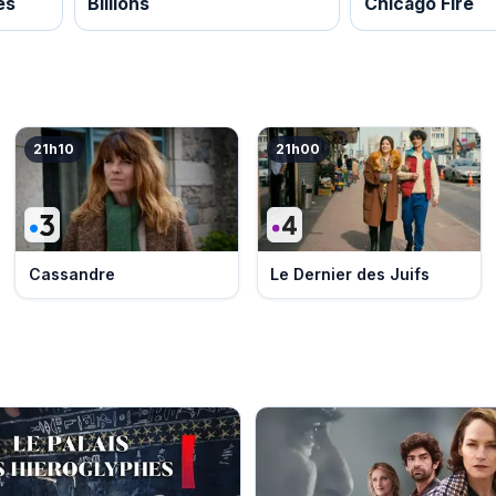
es
Billions
Chicago Fire
21h10
21h00
Cassandre
Le Dernier des Juifs