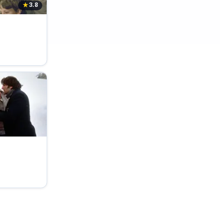
★
3.8