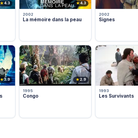
★
★
4.3
4.3
2002
2002
La mémoire dans la peau
Signes
★
★
3.9
2.9
1995
1993
os
Congo
Les Survivants