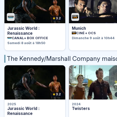
★
3.2
Jurassic World :
Munich
Renaissance
CINÉ+ OCS
CANAL+ BOX OFFICE
Dimanche 9 août à 10h44
Samedi 8 août à 18h50
The Kennedy/Marshall Company maiso
★
3.2
2025
2024
Jurassic World :
Twisters
Renaissance