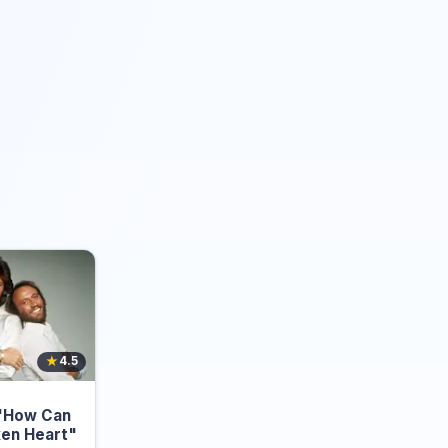
★
4.5
 "How Can
en Heart"