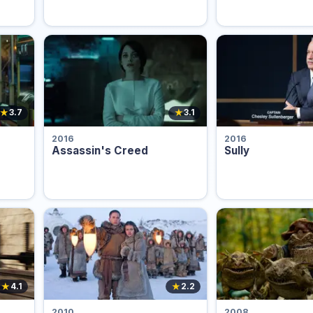
★
★
3.7
3.1
2016
2016
Assassin's Creed
Sully
★
★
4.1
2.2
2010
2008