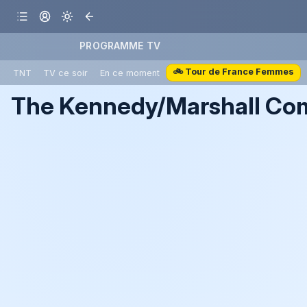
PROGRAMME TV
🚲 Tour de France Femmes
TNT
TV ce soir
En ce moment
The Kennedy/Marshall C