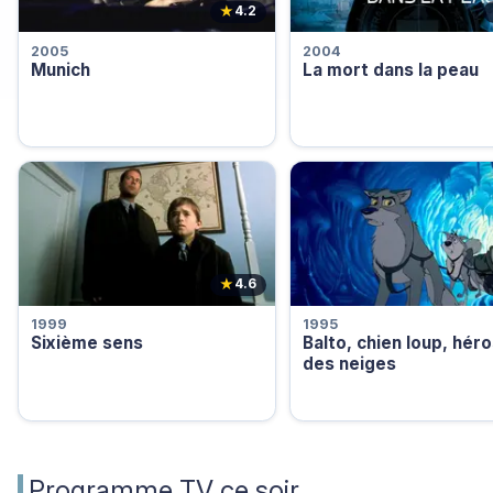
★
4.2
2005
2004
Munich
La mort dans la peau
★
4.6
1999
1995
Sixième sens
Balto, chien loup, hér
des neiges
Programme TV ce soir