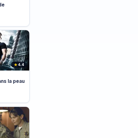
de
★
4.4
ns la peau