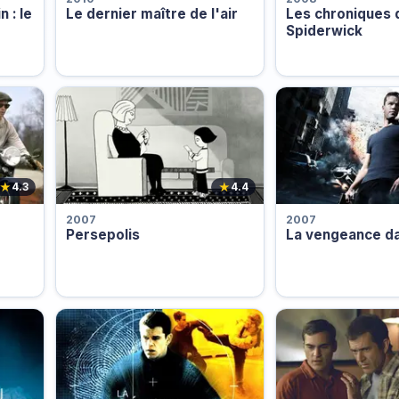
 : le
Le dernier maître de l'air
Les chroniques 
Spiderwick
★
★
4.3
4.4
2007
2007
Persepolis
La vengeance da