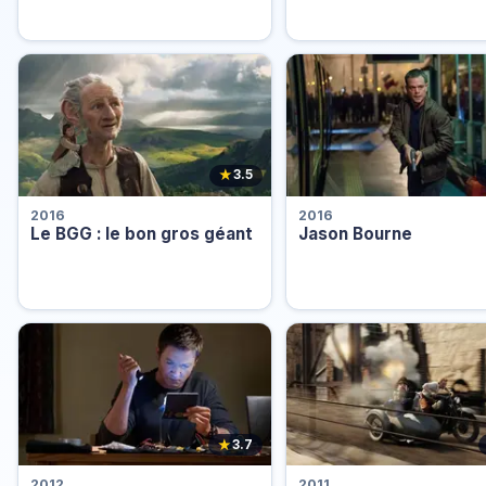
★
3.5
2016
2016
Le BGG : le bon gros géant
Jason Bourne
★
3.7
2012
2011