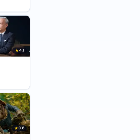
★
4.1
★
3.6