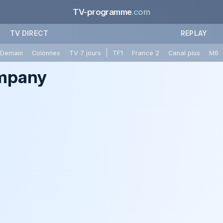
TV-programme
.com
TV DIRECT
REPLAY
|
Demain
Colonnes
TV 7 jours
TF1
France 2
Canal plus
M6
ompany