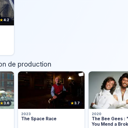
★
4.2
n de production
★
★
3.6
3.7
2023
2020
The Space Race
The Bee Gees :
You Mend a Brok