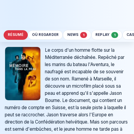
RÉSUMÉ
OÙ REGARDER
NEWS
REPLAY
CA
1
1
Le corps d'un homme flotte sur la
Méditerranée déchaînée. Repêché par
les marins du bateau l'Aventura, le
naufragé est incapable de se souvenir
de son nom. Ramené à Marseille, il
découvre un microfilm placé sous sa
peau et apprend qu'il s'appelle Jason
Bourne. Le document, qui contient un
numéro de compte en Suisse, est la seule piste à laquelle il
peut se raccrocher. Jason traverse alors l'Europe en
direction de la Confédération helvétique. Mais son parcours
est semé d'embûches, et le jeune homme ne tarde pas à