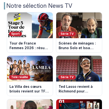
Notre sélection News TV
Sport
Série TV
Tour de France
Scènes de ménages :
Femmes 2026 : résumé
Bruno Solo et Issa
vidéo de la 5e étape
Doumbia rejoignent la
entre Mâcon et
saison 18 sur M6
Belleville-en-
Beaujolais
Télé réalité
Série TV
La Villa des cœurs
Ted Lasso revient à
brisés revient sur TFX :
Richmond pour
voici les candidats de
entraîner une équipe
la saison 11 au Mexique
féminine dans la
saison 4