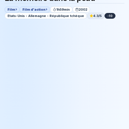
Film
Film d'action
1h59min
2002
Etats-Unis - Allemagne - République tchèque
4.3/5
-10