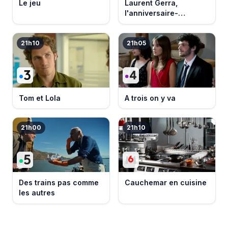
Le jeu
Laurent Gerra,
l'anniversaire-
événement
21h10
21h05
Tom et Lola
A trois on y va
21h00
21h10
Des trains pas comme
Cauchemar en cuisine
les autres