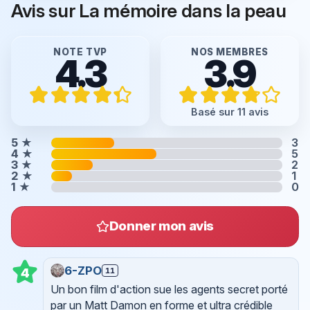
Avis sur La mémoire dans la peau
NOTE TVP
NOS MEMBRES
4.3
3.9
Basé sur 11 avis
5
★
3
4
★
5
3
★
2
2
★
1
1
★
0
Donner mon avis
6-ZPO
11
4
Un bon film d'action sue les agents secret porté
par un Matt Damon en forme et ultra crédible