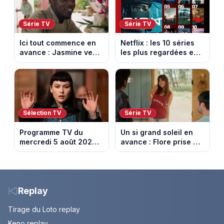
Série TV
Série TV
Ici tout commence en
Netflix : les 10 séries
avance : Jasmine veut
les plus regardées en
retenir Louis. Episode
France en ce moment
du 6 août 2026
(spoiler)
Sélection TV
Série TV
Programme TV du
Un si grand soleil en
mercredi 5 août 2026 :
avance : Flore prise au
notre sélection pour
piège. Episode du 6
votre soirée télé
août 2026 (spoiler).
Replay
Tirage du Loto replay
Keno replay