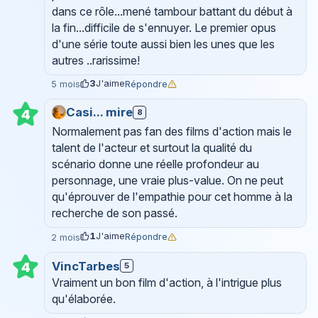
dans ce rôle...mené tambour battant du début à
la fin...difficile de s'ennuyer. Le premier opus
d'une série toute aussi bien les unes que les
autres ..rarissime!
3
J'aime
Répondre
5 mois
Casi... mire
8
4
Normalement pas fan des films d'action mais le
talent de l'acteur et surtout la qualité du
scénario donne une réelle profondeur au
personnage, une vraie plus-value. On ne peut
qu'éprouver de l'empathie pour cet homme à la
recherche de son passé.
1
J'aime
Répondre
2 mois
VincTarbes
4
5
Vraiment un bon film d'action, à l'intrigue plus
qu'élaborée.