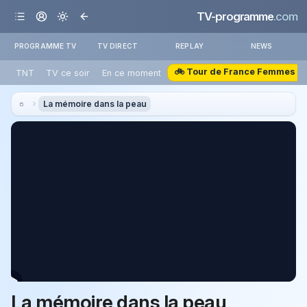
TV-programme
.com
PROGRAMME TV
TV DIRECT
REPLAY
NEWS
🚲 Tour de France Femmes
TNT
TV ce soir
En ce moment
La mémoire dans la peau
La mémoire dans la peau