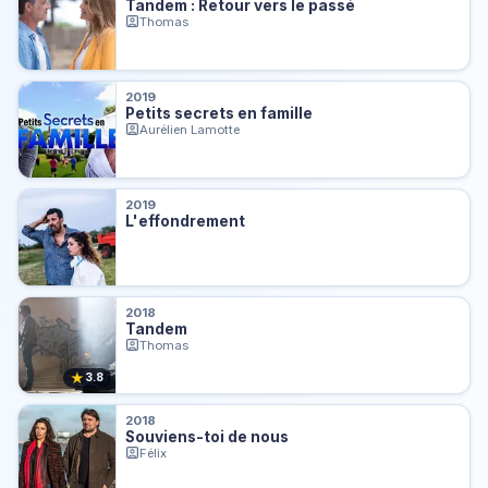
Tandem : Retour vers le passé
Thomas
2019
Petits secrets en famille
Aurélien Lamotte
2019
L'effondrement
2018
Tandem
Thomas
★
3.8
2018
Souviens-toi de nous
Félix