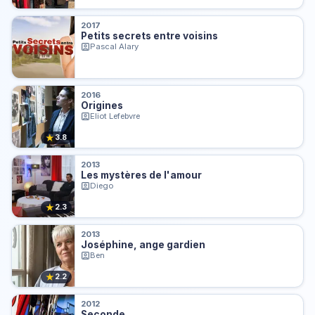
2017
Petits secrets entre voisins
Pascal Alary
2016
Origines
Eliot Lefebvre
★
3.8
2013
Les mystères de l'amour
Diego
★
2.3
2013
Joséphine, ange gardien
Ben
★
2.2
2012
Seconde