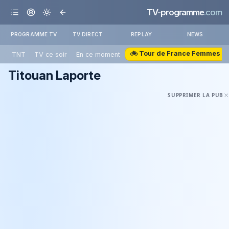
TV-programme
.com
PROGRAMME TV
TV DIRECT
REPLAY
NEWS
🚲 Tour de France Femmes
TNT
TV ce soir
En ce moment
Titouan Laporte
SUPPRIMER LA PUB