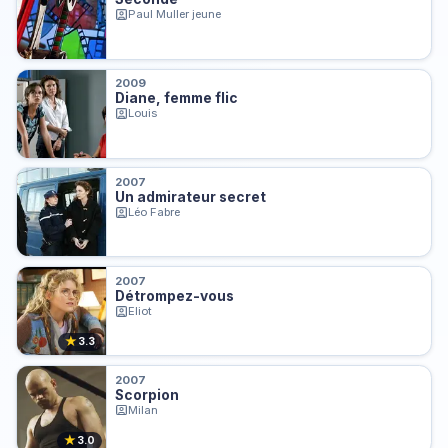
Paul Muller jeune
2009
Diane, femme flic
Louis
2007
Un admirateur secret
Léo Fabre
2007
Détrompez-vous
Eliot
★
3.3
2007
Scorpion
Milan
★
3.0