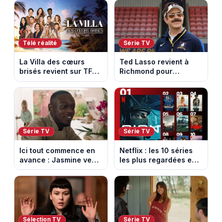
entre Mâcon et
saison 18 sur M6
Belleville-en-
Beaujolais
Télé réalité
Série TV
La Villa des cœurs
Ted Lasso revient à
brisés revient sur TFX :
Richmond pour
voici les candidats de
entraîner une équipe
la saison 11 au Mexique
féminine dans la
saison 4
Série TV
Série TV
Ici tout commence en
Netflix : les 10 séries
avance : Jasmine veut
les plus regardées en
retenir Louis. Episode
France en ce moment
du 6 août 2026
(spoiler)
Sélection TV
Série TV