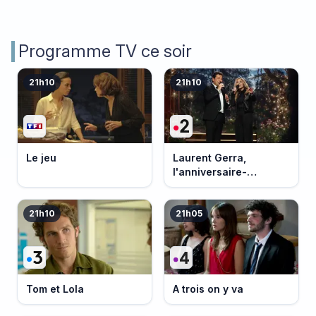
Programme TV ce soir
21h10
21h10
Le jeu
Laurent Gerra,
l'anniversaire-
événement
21h10
21h05
Tom et Lola
A trois on y va