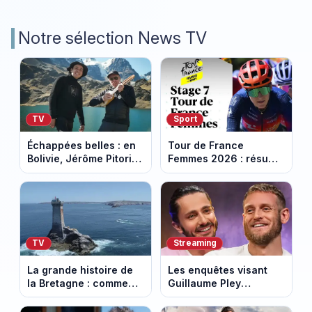
Notre sélection News TV
TV
Sport
Échappées belles : en
Tour de France
Bolivie, Jérôme Pitorin
Femmes 2026 : résumé
découvre un pays où
vidéo de la 7e étape
chaque sommet se
avec l'ascension du
mérite
Mont Ventoux
TV
Streaming
La grande histoire de
Les enquêtes visant
la Bretagne : comment
Guillaume Pley
les Bretons ont
poussent Ragnar Le
défendu leur culture
Breton à quitter la