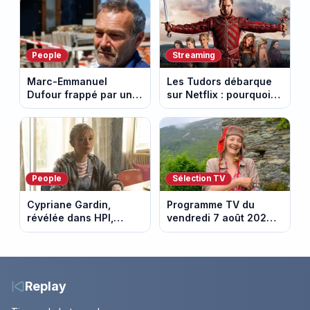
au fil des décennies
tournée Legend
People
Streaming
Marc-Emmanuel
Les Tudors débarque
Dufour frappé par un
sur Netflix : pourquoi la
terrible incendie : son
série n’a rien perdu de
chalet part en fumée
son pouvoir
People
Sélection TV
Cypriane Gardin,
Programme TV du
révélée dans HPI,
vendredi 7 août 2026 :
lance une cagnotte
notre sélection pour
après des difficultés
votre soirée télé
financières
Replay