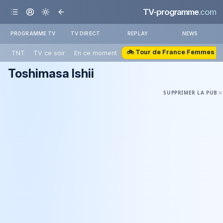
TV-programme
.com
PROGRAMME TV
TV DIRECT
REPLAY
NEWS
🚲 Tour de France Femmes
TNT
TV ce soir
En ce moment
Toshimasa Ishii
SUPPRIMER LA PUB