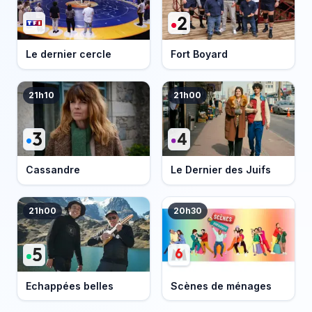
Le dernier cercle
Fort Boyard
21h10
21h00
Cassandre
Le Dernier des Juifs
21h00
20h30
Echappées belles
Scènes de ménages