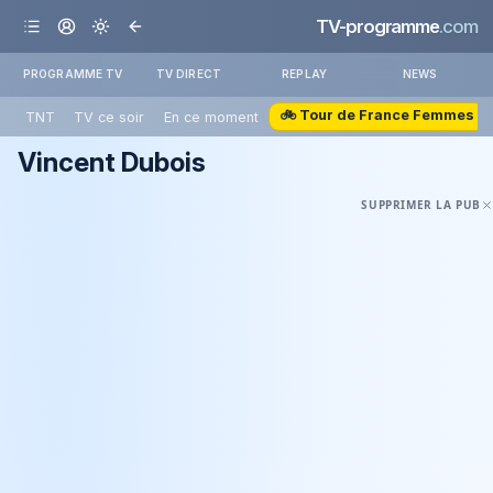
TV-programme
.com
PROGRAMME TV
TV DIRECT
REPLAY
NEWS
🚲 Tour de France Femmes
TNT
TV ce soir
En ce moment
Vincent Dubois
SUPPRIMER LA PUB