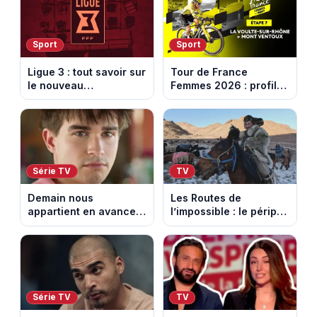
Sport
Sport
Ligue 3 : tout savoir sur
Tour de France
le nouveau
Femmes 2026 : profil
championnat qui
et horaires de la 7e
succède au National
étape entre La Voulte-
sur-Rhône et le Mont
Ventoux
Série TV
TV
Demain nous
Les Routes de
appartient en avance:
l’impossible : le périple
Samuel perd le
glacial d’une famille
contrôle. Episode du 10
nomade en Mongolie
août 2026.
Série TV
TV