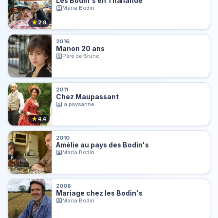
Les Bodin's en Thaïlande
Maria Bodin
★
2.8
2016
Manon 20 ans
Père de Bruno
2011
Chez Maupassant
la paysanne
★
4.4
2010
Amélie au pays des Bodin's
Maria Bodin
2008
Mariage chez les Bodin's
Maria Bodin