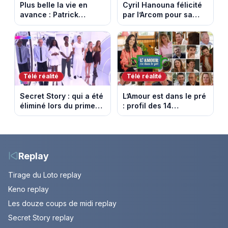
Plus belle la vie en
Cyril Hanouna félicité
avance : Patrick
par l’Arcom pour sa
Nebout est-il mort ?
maîtrise de l’antenne
Episode du 10 août
face aux propos de
2026 (spoiler)
Delphine Wespiser sur
le cancer
Télé réalité
Télé réalité
Secret Story : qui a été
L’Amour est dans le pré
éliminé lors du prime
: profil des 14
du 6 août 2026 sur
agriculteurs, speed
TMC ?
dating inédit et de
nouvelles histoires
d’amour
Replay
Tirage du Loto replay
Keno replay
Les douze coups de midi replay
Secret Story replay