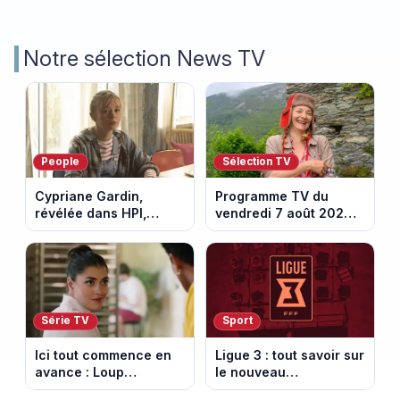
Notre sélection News TV
People
Sélection TV
Cypriane Gardin,
Programme TV du
révélée dans HPI,
vendredi 7 août 2026 :
lance une cagnotte
notre sélection pour
après des difficultés
votre soirée télé
financières
Série TV
Sport
Ici tout commence en
Ligue 3 : tout savoir sur
avance : Loup
le nouveau
découvre la trahison
championnat qui