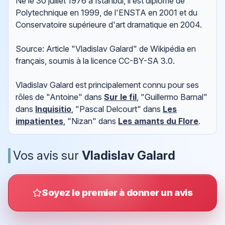
Né le 30 juillet 1976 à Istanbul, il est diplômé de
Polytechnique en 1999, de l'ENSTA en 2001 et du
Conservatoire supérieure d'art dramatique en 2004.
Source: Article "Vladislav Galard" de Wikipédia en
français, soumis à la licence CC-BY-SA 3.0.
Vladislav Galard est principalement connu pour ses
rôles de "Antoine" dans
Sur le fil
, "Guillermo Barnal"
dans
Inquisitio
, "Pascal Delcourt" dans
Les
impatientes
, "Nizan" dans
Les amants du Flore
.
Vos avis sur
Vladislav Galard
Soyez le premier à donner un avis