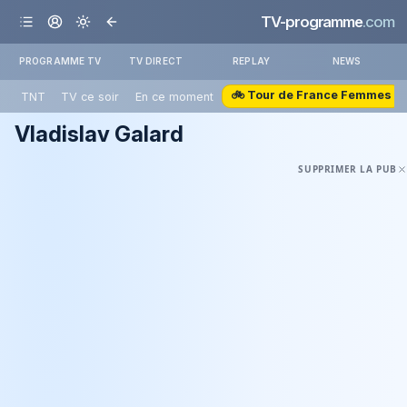
TV-programme
.com
PROGRAMME TV
TV DIRECT
REPLAY
NEWS
🚲 Tour de France Femmes
TNT
TV ce soir
En ce moment
Vladislav Galard
SUPPRIMER LA PUB