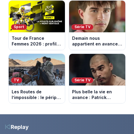
de Bianca. Episode du
succède au National
10 août 2026 (spoiler)
Sport
Série TV
Tour de France
Demain nous
Femmes 2026 : profil
appartient en avance:
et horaires de la 7e
Samuel perd le
étape entre La Voulte-
contrôle. Episode du 10
sur-Rhône et le Mont
août 2026.
Ventoux
TV
Série TV
Les Routes de
Plus belle la vie en
l’impossible : le périple
avance : Patrick
glacial d’une famille
Nebout est-il mort ?
nomade en Mongolie
Episode du 10 août
2026 (spoiler)
Replay