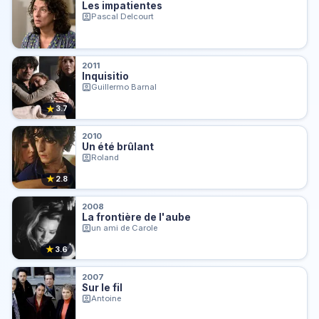
Les impatientes
Pascal Delcourt
2011
Inquisitio
Guillermo Barnal
★
3.7
2010
Un été brûlant
Roland
★
2.8
2008
La frontière de l'aube
un ami de Carole
★
3.6
2007
Sur le fil
Antoine