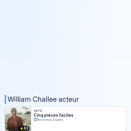
William Challee acteur
1970
Cinq pièces faciles
Nicholas Dupea
★
4.1