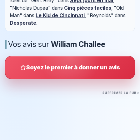
rôles de "Gen. Riley" dans
Sept jours en mai
,
"Nicholas Dupea" dans
Cinq pièces faciles
, "Old
Man" dans
Le Kid de Cincinnati
, "Reynolds" dans
Desperate
.
Vos avis sur
William Challee
Soyez le premier à donner un avis
SUPPRIMER LA PUB