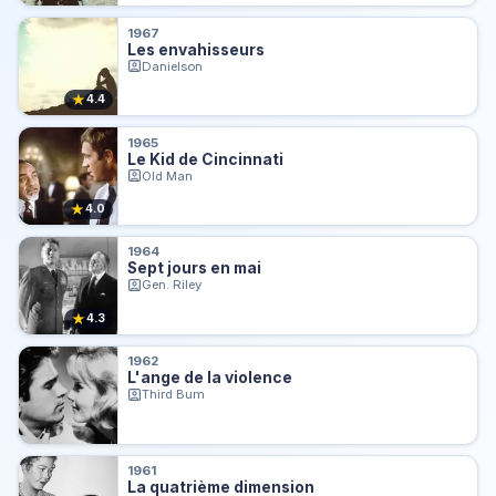
1967
Les envahisseurs
Danielson
★
4.4
1965
Le Kid de Cincinnati
Old Man
★
4.0
1964
Sept jours en mai
Gen. Riley
★
4.3
1962
L'ange de la violence
Third Bum
1961
La quatrième dimension