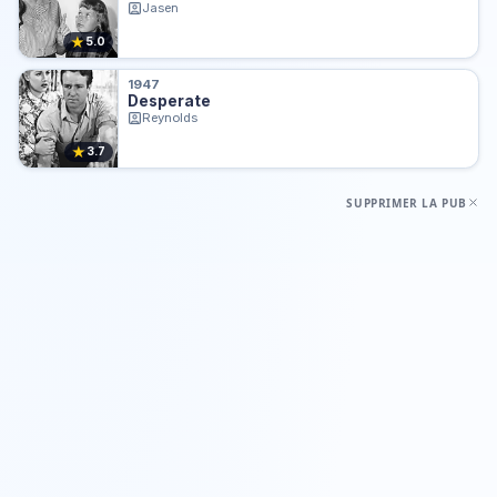
Jasen
★
5.0
1947
Desperate
Reynolds
★
3.7
SUPPRIMER LA PUB