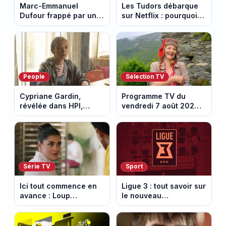
Marc-Emmanuel
Les Tudors débarque
Dufour frappé par un
sur Netflix : pourquoi la
terrible incendie : son
série n’a rien perdu de
chalet part en fumée
son pouvoir
People
Sélection TV
Cypriane Gardin,
Programme TV du
révélée dans HPI,
vendredi 7 août 2026 :
lance une cagnotte
notre sélection pour
après des difficultés
votre soirée télé
financières
Série TV
Sport
Ici tout commence en
Ligue 3 : tout savoir sur
avance : Loup
le nouveau
découvre la trahison
championnat qui
de Bianca. Episode du
succède au National
10 août 2026 (spoiler)