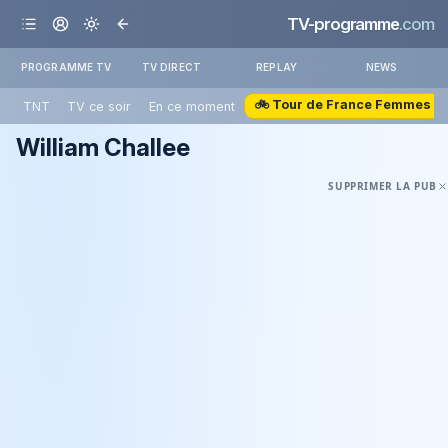
TV-programme
.com
PROGRAMME TV
TV DIRECT
REPLAY
NEWS
🚲 Tour de France Femmes
TNT
TV ce soir
En ce moment
William Challee
SUPPRIMER LA PUB