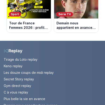
Sport
Série TV
Tour de France
Demain nous
Femmes 2026 : profil
appartient en avance:
et horaires de la 7e
Samuel perd le
étape entre La Voulte-
contrôle. Episode du 10
sur-Rhône et le Mont
août 2026.
Ventoux
Replay
Tirage du Loto replay
Keno replay
Les douze coups de midi replay
Secret Story replay
Gym direct replay
C à vous replay
Plus belle la vie en avance