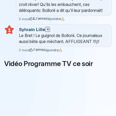
croit rêver! Qu'ils les embauchent, ces
délinquants: Bolloré a dit qu'il leur pardonnait!
1
J'aime
Répondre
3 mois
Sylvain Lille
1
4
Le Bret ! Le guignol de Bolloré. Ce journaleux
aussi bête que méchant. AFFLIGEANT !!!¡!!
J'aime
Répondre
3 mois
Vidéo Programme TV ce soir