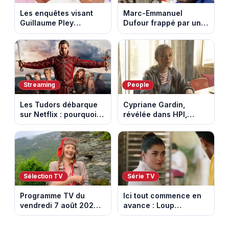
Les enquêtes visant
Marc-Emmanuel
Guillaume Pley
Dufour frappé par un
poussent Ragnar Le
terrible incendie : son
Breton à quitter la
chalet part en fumée
tournée Legend
Streaming
People
Les Tudors débarque
Cypriane Gardin,
sur Netflix : pourquoi la
révélée dans HPI,
série n’a rien perdu de
lance une cagnotte
son pouvoir
après des difficultés
financières
Sélection TV
Série TV
Programme TV du
Ici tout commence en
vendredi 7 août 2026 :
avance : Loup
notre sélection pour
découvre la trahison
votre soirée télé
de Bianca. Episode du