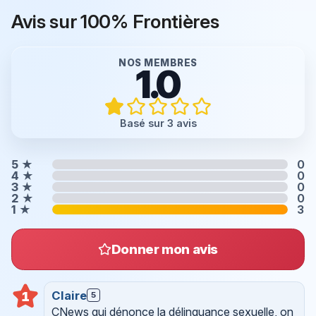
Avis sur 100% Frontières
NOS MEMBRES
1.0
Basé sur 3 avis
5
★
0
4
★
0
3
★
0
2
★
0
1
★
3
Donner mon avis
Claire
1
5
CNews qui dénonce la délinquance sexuelle, on