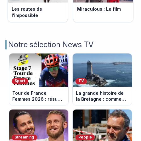
Les routes de
Miraculous : Le film
l'impossible
Notre sélection News TV
Sport
TV
Tour de France
La grande histoire de
Femmes 2026 : résumé
la Bretagne : comment
vidéo de la 7e étape
les Bretons ont
avec l'ascension du
défendu leur culture
Mont Ventoux
au fil des décennies
Streaming
People