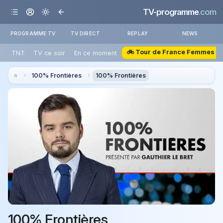
TV-programme
.com
PROGRAMME TV
TV DIRECT
REPLAY
NEWS
🚲 Tour de France Femmes
TNT
TV ce soir
En ce moment
100% Frontières
100% Frontières
100% Frontières