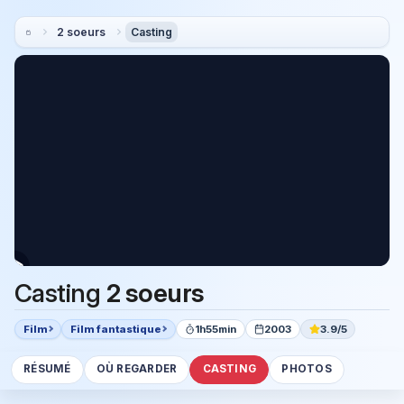
2 soeurs
Casting
Casting
2 soeurs
Film
Film fantastique
1h55min
2003
3.9/5
RÉSUMÉ
OÙ REGARDER
CASTING
PHOTOS