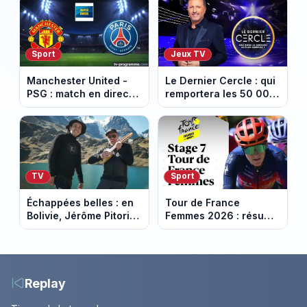
Nice
Sport
Jeux TV
Manchester United -
Le Dernier Cercle : qui
PSG : match en direct
remportera les 50 000
sur beIN Sports 1 à
euros face aux
17h00
personnalités ?
TV
Sport
Échappées belles : en
Tour de France
Bolivie, Jérôme Pitorin
Femmes 2026 : résumé
découvre un pays où
vidéo de la 7e étape
chaque sommet se
avec l'ascension du
mérite
Mont Ventoux
Replay