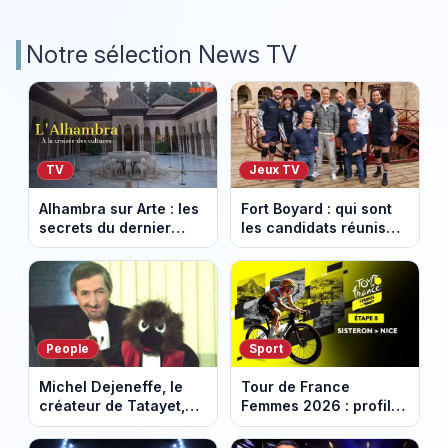
Notre sélection News TV
TV
Jeux TV
Alhambra sur Arte : les
Fort Boyard : qui sont
secrets du dernier
les candidats réunis
sultanat musulman
par Cyril Féraud ce
d’Espagne
samedi 8 août 2026 ?
People
Sport
Michel Dejeneffe, le
Tour de France
créateur de Tatayet,
Femmes 2026 : profil
est mort à 77 ans
et horaires de la 8e
étape entre Sisteron et