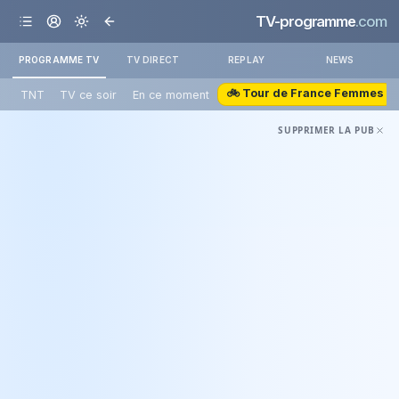
TV-programme
.com
PROGRAMME TV
TV DIRECT
REPLAY
NEWS
🚲 Tour de France Femmes
TNT
TV ce soir
En ce moment
SUPPRIMER LA PUB