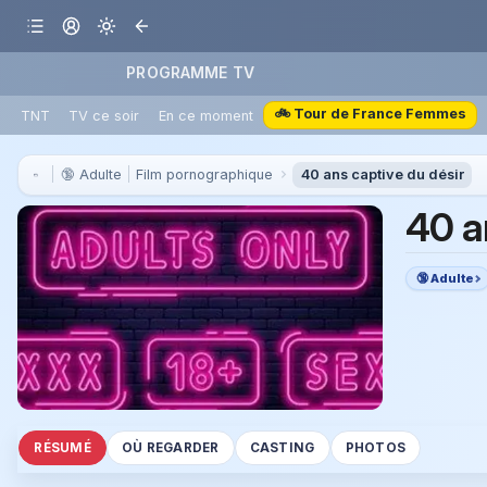
PROGRAMME TV
🚲 Tour de France Femmes
TNT
TV ce soir
En ce moment
🔞 Adulte
Film pornographique
40 ans captive du désir
40 a
🔞 Adulte
RÉSUMÉ
OÙ REGARDER
CASTING
PHOTOS