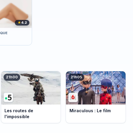
★
4.2
IQUE
21h00
21h05
Les routes de
Miraculous : Le film
l'impossible