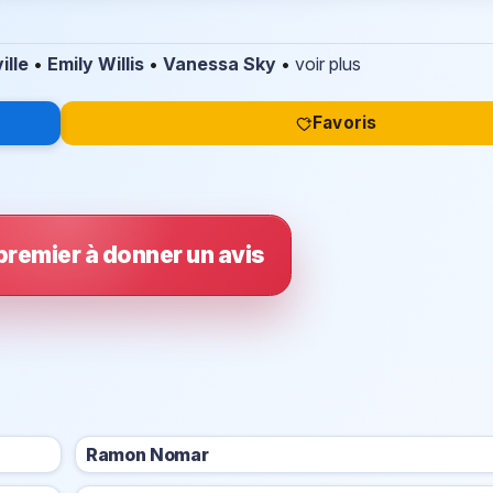
ille
•
Emily Willis
•
Vanessa Sky
•
voir plus
Favoris
premier à donner un avis
Ramon Nomar