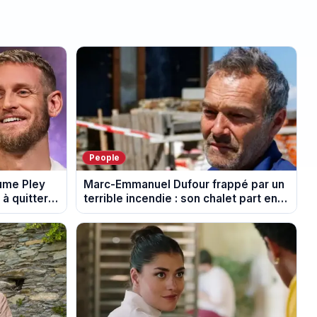
People
aume Pley
Marc-Emmanuel Dufour frappé par un
à quitter
terrible incendie : son chalet part en
fumée