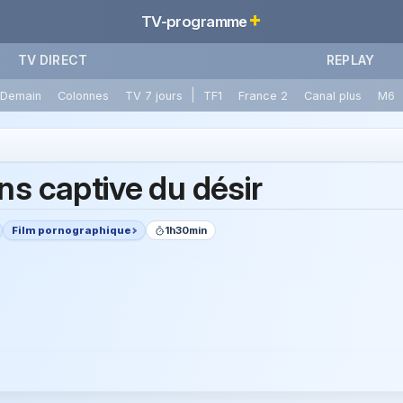
+
TV-programme
TV DIRECT
REPLAY
|
Demain
Colonnes
TV 7 jours
TF1
France 2
Canal plus
M6
ns captive du désir
Film pornographique
1h30min