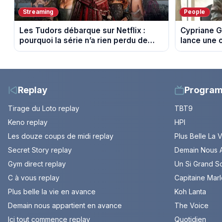
Streaming
People
Les Tudors débarque sur Netflix :
Cypriane G
pourquoi la série n’a rien perdu de
lance une 
son pouvoir
difficultés
Replay
Progra
Tirage du Loto replay
TBT9
Keno replay
HPI
Les douze coups de midi replay
Plus Belle La 
Secret Story replay
Demain Nous A
Gym direct replay
Un Si Grand So
C à vous replay
Capitaine Mar
Plus belle la vie en avance
Koh Lanta
Demain nous appartient en avance
The Voice
Ici tout commence replay
Quotidien