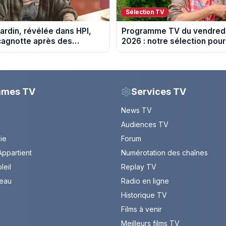
Sélection TV
ardin, révélée dans HPI,
Programme TV du vendredi
cagnotte après des
2026 : notre sélection pour
 financières
soirée télé
mmes TV
Services TV
News TV
Audiences TV
Vie
Forum
ppartient
Numérotation des chaînes
leil
Replay TV
leau
Radio en ligne
Historique TV
Films à venir
Meilleurs films TV