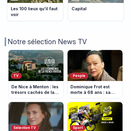
Les 100 lieux qu'il faut
Capital
voir
Notre sélection News TV
TV
People
De Nice à Menton : les
Dominique Frot est
trésors cachés de la
morte à 68 ans : sa
French Riviera dévoilés
sœur Catherine Frot
dans les 100 lieux qu'il
annonce la triste
faut voir
nouvelle
Sélection TV
Sport