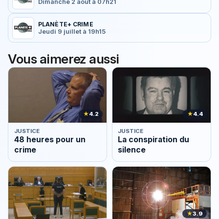
Dimanche 2 août à 07h21
PLANÈTE+ CRIME
Jeudi 9 juillet à 19h15
Vous aimerez aussi
★
4.2
★
4.4
JUSTICE
JUSTICE
48 heures pour un
La conspiration du
crime
silence
★
3.9