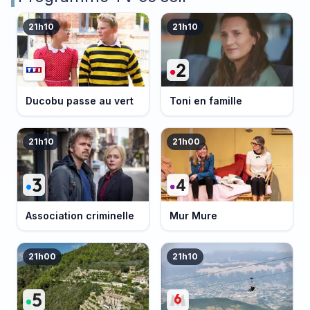
21h10
21h10
Ducobu passe au vert
Toni en famille
21h10
21h00
Association criminelle
Mur Mure
21h00
21h10