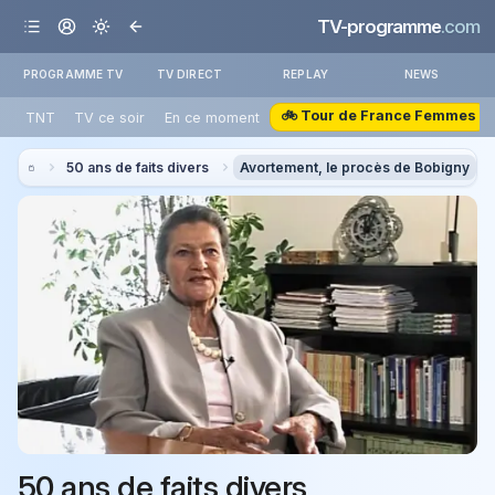
TV-programme
.com
PROGRAMME TV
TV DIRECT
REPLAY
NEWS
🚲 Tour de France Femmes
TNT
TV ce soir
En ce moment
50 ans de faits divers
Avortement, le procès de Bobigny
50 ans de faits divers