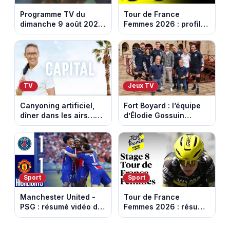
Programme TV du
Tour de France
dimanche 9 août 2026
Femmes 2026 : profil
: notre sélection pour
et horaires de la
votre soirée télé
dernière étape à Nice
TV
Jeux TV
Canyoning artificiel,
Fort Boyard : l’équipe
dîner dans les airs…
d’Élodie Gossuin
les loisirs les plus fous
termine avec une belle
passés au crible dans
somme pour l'Unicef et
Capital
le Refuge
Sport
Sport
Manchester United -
Tour de France
PSG : résumé vidéo du
Femmes 2026 : résumé
match amical du 8 août
vidéo de la 9e étape
2026
entre Sisteron et Nice